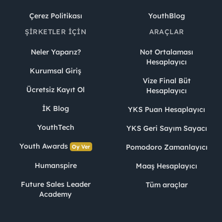
Çerez Politikası
YouthBlog
ŞIRKETLER İÇIN
ARAÇLAR
Neler Yaparız?
Not Ortalaması
Hesaplayıcı
Kurumsal Giriş
Vize Final Büt
Ücretsiz Kayıt Ol
Hesaplayıcı
İK Blog
YKS Puan Hesaplayıcı
YouthTech
YKS Geri Sayım Sayacı
Youth Awards
Pomodoro Zamanlayıcı
Oy Ver
Humanspire
Maaş Hesaplayıcı
Future Sales Leader
Tüm araçlar
Academy