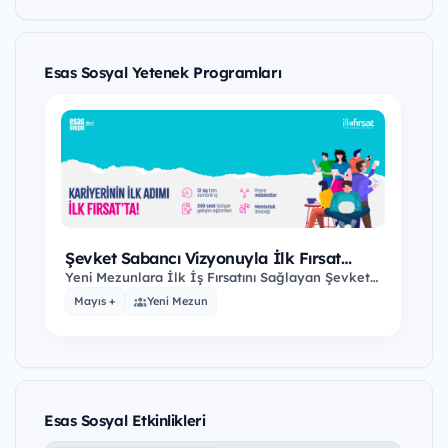
Esas Sosyal Yetenek Programları
Şevket Sabancı Vizyonuyla İlk Fırsat
Programı
Yeni Mezunlara İlk İş Fırsatını Sağlayan Şevket
Sabancı Vizyonuyla İlk Fırsat Programı
Mayıs +
Yeni Mezun
Başvuruları…
Esas Sosyal Etkinlikleri