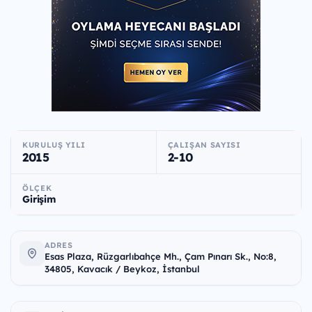
KURULUŞ YILI
ÇALIŞAN SAYISI
2015
2-10
ÖLÇEK
Girişim
ADRES
Esas Plaza, Rüzgarlıbahçe Mh., Çam Pınarı Sk., No:8,
34805, Kavacık / Beykoz, İstanbul