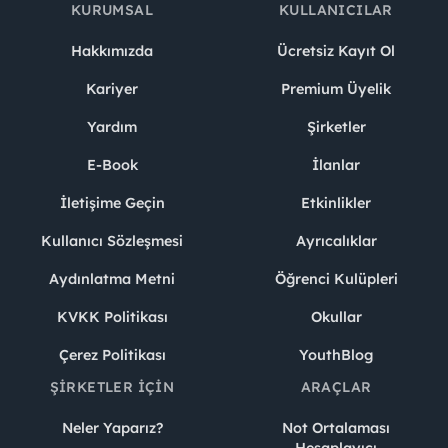
KURUMSAL
KULLANICILAR
Hakkımızda
Ücretsiz Kayıt Ol
Kariyer
Premium Üyelik
Yardım
Şirketler
E-Book
İlanlar
İletişime Geçin
Etkinlikler
Kullanıcı Sözleşmesi
Ayrıcalıklar
Aydınlatma Metni
Öğrenci Kulüpleri
KVKK Politikası
Okullar
Çerez Politikası
YouthBlog
ŞIRKETLER İÇIN
ARAÇLAR
Neler Yaparız?
Not Ortalaması