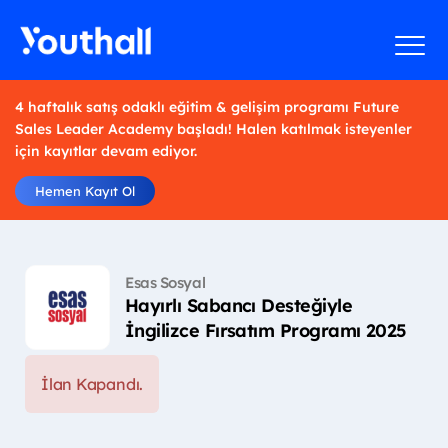
4 haftalık satış odaklı eğitim & gelişim programı Future
Sales Leader Academy başladı! Halen katılmak isteyenler
için kayıtlar devam ediyor.
Hemen Kayıt Ol
Esas Sosyal
Hayırlı Sabancı Desteğiyle
İngilizce Fırsatım Programı 2025
İlan Kapandı.