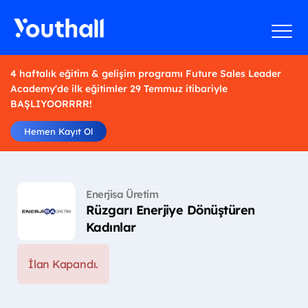
4 haftalık eğitim & gelişim programı Future Sales Leader
Academy'de ilk eğitimler 29 Temmuz itibariyle
BAŞLIYOORRRR!
Hemen Kayıt Ol
Enerjisa Üretim
Rüzgarı Enerjiye Dönüştüren
Kadınlar
İlan Kapandı.