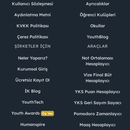
Kullanıcı Sözleşmesi
Ayrıcalıklar
Aydınlatma Metni
Öğrenci Kulüpleri
KVKK Politikası
Okullar
Çerez Politikası
YouthBlog
ŞIRKETLER İÇIN
ARAÇLAR
Neler Yaparız?
Not Ortalaması
Hesaplayıcı
Kurumsal Giriş
Vize Final Büt
Ücretsiz Kayıt Ol
Hesaplayıcı
İK Blog
YKS Puan Hesaplayıcı
YouthTech
YKS Geri Sayım Sayacı
Youth Awards
Pomodoro Zamanlayıcı
Oy Ver
Humanspire
Maaş Hesaplayıcı