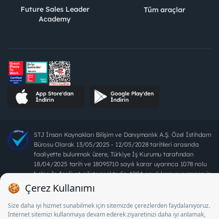
Future Sales Leader
Tüm araçlar
Academy
STJ İnsan Kaynakları Bilişim ve Danışmanlık A.Ş. Özel İstihdam
Bürosu Olarak 13/05/2025 - 12/05/2028 tarihleri arasında
faaliyette bulunmak üzere, Türkiye İş Kurumu tarafından
18/04/2025 tarih ve 18095710 sayılı karar uyarınca 1078 nolu
belge ile faaliyet göstermektedir. 4904 sayılı kanun uyarınca iş
arayanlardan ücret alınması yasaktır.