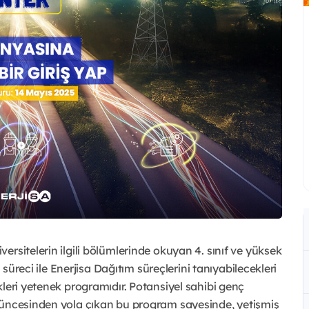
rsitelerin ilgili bölümlerinde okuyan 4. sınıf ve yüksek
 süreci ile Enerjisa Dağıtım süreçlerini tanıyabilecekleri
kleri yetenek programıdır. Potansiyel sahibi genç
şüncesinden yola çıkan bu program sayesinde, yetişmiş