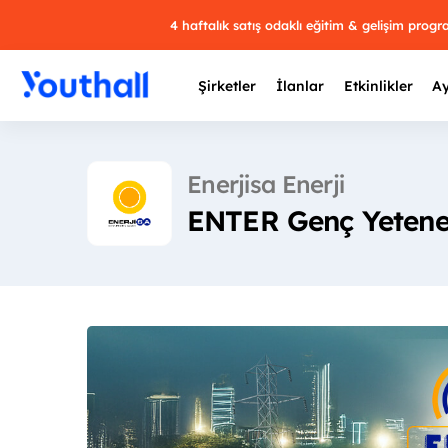
4 haftalık satış odaklı eğitim & gelişim prog
Şirketler
İlanlar
Etkinlikler
Ay
Enerjisa Enerji
ENTER Genç Yetene
Y
29 