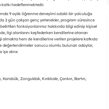
 katkı hedeflenmektedir.
lamda 9 aylık öğrenme deneyimi odaklı bir yolculuğa
ada 2 gün çalışan genç yetenekler, program süresince
elirtilen fonksiyonlarımız hakkında bilgi edinip kişisel
inde, ilgi alanlarını keşfederken kendilerine atanan
 almakta hem de kendilerine verilen projelere katkıda
 değerlendirmeler sonucu olumlu bulunan adaylar,
işe alınır.
Karabük, Zonguldak, Kırıkkale, Çankırı, Bartın,