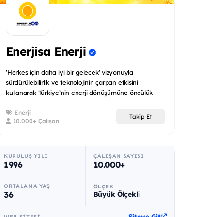
Enerjisa Enerji
'Herkes için daha iyi bir gelecek' vizyonuyla
sürdürülebilirlik ve teknolojinin çarpan etkisini
kullanarak Türkiye’nin enerji dönüşümüne öncülük
eden Enerjisa Ene...
Enerji
Takip Et
10.000+ Çalışan
KURULUŞ YILI
ÇALIŞAN SAYISI
1996
10.000+
ORTALAMA YAŞ
ÖLÇEK
36
Büyük Ölçekli
Siteye Git
WEB SITESI