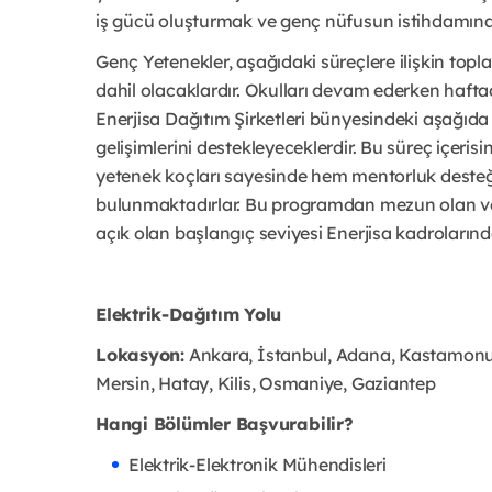
iş gücü oluşturmak ve genç nüfusun istihdamına
Genç Yetenekler, aşağıdaki süreçlere ilişkin top
dahil olacaklardır. Okulları devam ederken haft
Enerjisa Dağıtım Şirketleri bünyesindeki aşağıda b
gelişimlerini destekleyeceklerdir. Bu süreç içeris
yetenek koçları sayesinde hem mentorluk desteği
bulunmaktadırlar. Bu programdan mezun olan ve
açık olan başlangıç seviyesi Enerjisa kadrolarında 
Elektrik-Dağıtım Yolu
Lokasyon:
Ankara, İstanbul, Adana, Kastamonu, 
Mersin, Hatay, Kilis, Osmaniye, Gaziantep
Hangi Bölümler Başvurabilir?
Elektrik-Elektronik Mühendisleri