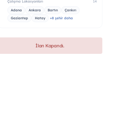
Çalışma Lokasyonları
14
Adana
Ankara
Bartın
Çankırı
Gaziantep
Hatay
+8 şehir daha
İlan Kapandı.