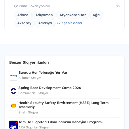
Çalışma Lokasyonları
85
Adana
Adıyaman
Afyonkarahisar
Ağrı
Aksaray
Amasya
+79 şehir daha
Benzer Stajyer ilanları
Burada Her Yeteneğe Yer Var
Allianz · Stajyer
Spring Boot Development Camp 2026
Commencis · Stajyer
Health Security Safety Environment (HSSE) Long Term
Internship
Shell · Stajyer
Tam Da Sigortacı Olma Zamanı Deneyim Programı
AXA Sigorta · Stajyer