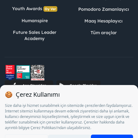
Youth Awards
Pomodoro Zamanlayıcı
Oy Ver
Humanspire
Maaş Hesaplayıcı
Future Sales Leader
Tüm araçlar
Academy
STJ İnsan Kaynakları Bilişim ve Danışmanlık A.Ş. Özel İstihdam
Bürosu Olarak 13/05/2025 - 12/05/2028 tarihleri arasında
faaliyette bulunmak üzere, Türkiye İş Kurumu tarafından
18/04/2025 tarih ve 18095710 sayılı karar uyarınca 1078 nolu
belge ile faaliyet göstermektedir. 4904 sayılı kanun uyarınca iş