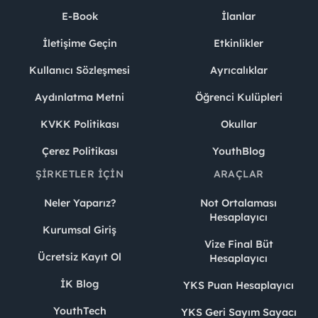
E-Book
İlanlar
İletişime Geçin
Etkinlikler
Kullanıcı Sözleşmesi
Ayrıcalıklar
Aydınlatma Metni
Öğrenci Kulüpleri
KVKK Politikası
Okullar
Çerez Politikası
YouthBlog
ŞIRKETLER İÇIN
ARAÇLAR
Neler Yaparız?
Not Ortalaması
Hesaplayıcı
Kurumsal Giriş
Vize Final Büt
Ücretsiz Kayıt Ol
Hesaplayıcı
İK Blog
YKS Puan Hesaplayıcı
YouthTech
YKS Geri Sayım Sayacı