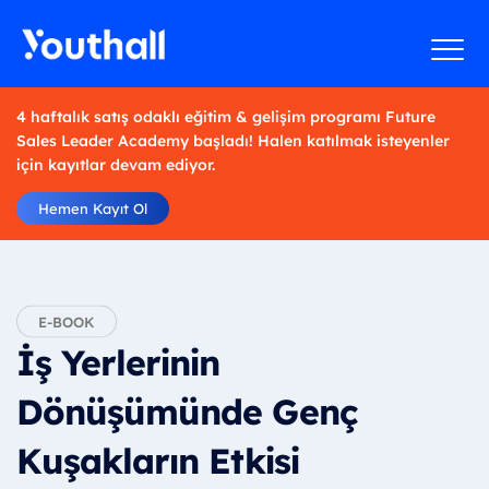
4 haftalık satış odaklı eğitim & gelişim programı Future
Sales Leader Academy başladı! Halen katılmak isteyenler
için kayıtlar devam ediyor.
Hemen Kayıt Ol
E-BOOK
İş Yerlerinin
Dönüşümünde Genç
Kuşakların Etkisi