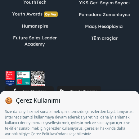
YouthTech
YKS Geri Sayım Sayacı
Youth Awards
Pomodoro Zamanlayıcı
Oy Ver
Humanspire
Maaş Hesaplayıcı
Future Sales Leader
Tüm araçlar
Academy
STJ İnsan Kaynakları Bilişim ve Danışmanlık A.Ş. Özel İstihdam
Bürosu Olarak 13/05/2025 - 12/05/2028 tarihleri arasında
faaliyette bulunmak üzere, Türkiye İş Kurumu tarafından
18/04/2025 tarih ve 18095710 sayılı karar uyarınca 1078 nolu