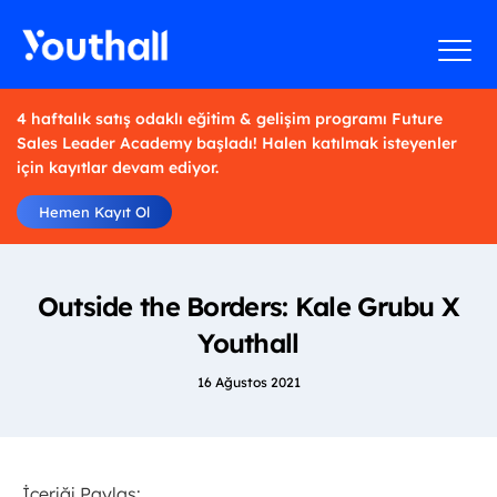
4 haftalık satış odaklı eğitim & gelişim programı Future
Sales Leader Academy başladı! Halen katılmak isteyenler
için kayıtlar devam ediyor.
Hemen Kayıt Ol
Outside the Borders: Kale Grubu X
Youthall
16 Ağustos 2021
İçeriği Paylaş: