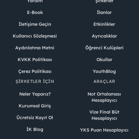
Yardım
Şirketler
E-Book
İlanlar
İletişime Geçin
Etkinlikler
Kullanıcı Sözleşmesi
Ayrıcalıklar
Aydınlatma Metni
Öğrenci Kulüpleri
KVKK Politikası
Okullar
Çerez Politikası
YouthBlog
ŞIRKETLER İÇIN
ARAÇLAR
Neler Yaparız?
Not Ortalaması
Hesaplayıcı
Kurumsal Giriş
Vize Final Büt
Ücretsiz Kayıt Ol
Hesaplayıcı
İK Blog
YKS Puan Hesaplayıcı