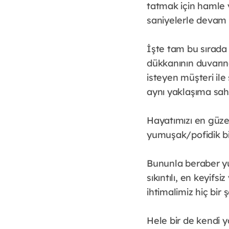
tatmak için hamle y
saniyelerle devam e
İşte tam bu sırada 
dükkanının duvarınd
isteyen müşteri ile
aynı yaklaşıma sahi
Hayatımızı en güzel,
yumuşak/pofidik bir
Bununla beraber yu
sıkıntılı, en keyif
ihtimalimiz hiç bir
Hele bir de kendi y