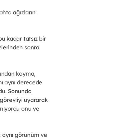
ahta ağızlarını
u kadar tatsız bir
zlerinden sonra
arından koyma,
nı aynı derecede
rdu. Sonunda
görevliyi uyararak
anıyordu onu ve
nı aynı görünüm ve