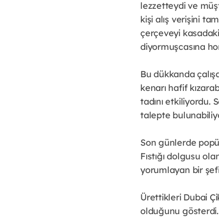
lezzetteydi ve müşt
kişi alış verişini 
çerçeveyi kasadaki 
diyormuşcasına hom
Bu dükkanda çalışan
kenarı hafif kızar
tadını etkiliyordu.
talepte bulunabili
Son günlerde popüle
Fıstığı dolgusu ola
yorumlayan bir şefi
Ürettikleri Dubai Ç
olduğunu gösterdi. 