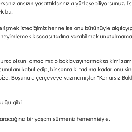
anız ansızın yaşattıklarınızla yüzleşebiliyorsunuz. İs
ek bu.
erişmek istediğimiz her ne ise onu bütünüyle algılayı
deneyimlemek kısacası tadına varabilmek unutulmamas
olursa olsun; amacımız o baklavayı tatmaksa kimi za
nulanı kabul edip, bir sonra ki tadıma kadar onu sind
ize. Boşuna o çerçeveye yazmamışlar "Kenarsız Bakl
duğu gibi.
varacağınız bir yaşam sürmeniz temennisiyle.