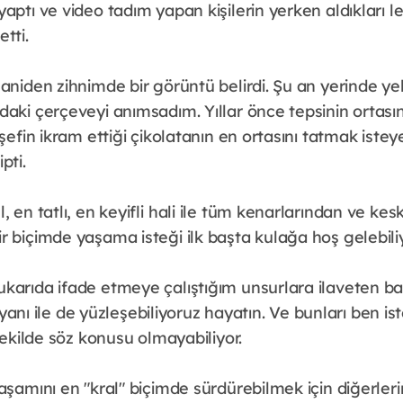
aptı ve video tadım yapan kişilerin yerken aldıkları le
tti.
aniden zihnimde bir görüntü belirdi. Şu an yerinde ye
aki çerçeveyi anımsadım. Yıllar önce tepsinin ortasın
 şefin ikram ettiği çikolatanın en ortasını tatmak iste
pti.
 en tatlı, en keyifli hali ile tüm kenarlarından ve kes
 biçimde yaşama isteği ilk başta kulağa hoş gelebiliy
karıda ifade etmeye çalıştığım unsurlara ilaveten ba
siz yanı ile de yüzleşebiliyoruz hayatın. Ve bunları be
 şekilde söz konusu olmayabiliyor.
aşamını en "kral" biçimde sürdürebilmek için diğerleri