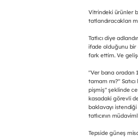
Vitrindeki ürünler 
tatlandıracakları m
Tatlıcı diye adland
ifade olduğunu bir
fark ettim. Ve geli
"Ver bana oradan 1
tamam mı?" Satıcı h
pişmiş" şeklinde c
kasadaki görevli d
baklavayı istendiğ
tatlıcının müdaviml
Tepside güneş misa