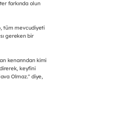
ter farkında olun
p, tüm mevcudiyeti
ı gereken bir
man kenarından kimi
irerek, keyfini
ava Olmaz." diye,