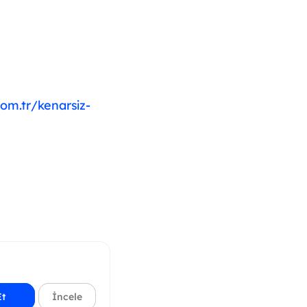
com.tr/kenarsiz-
Et
İncele