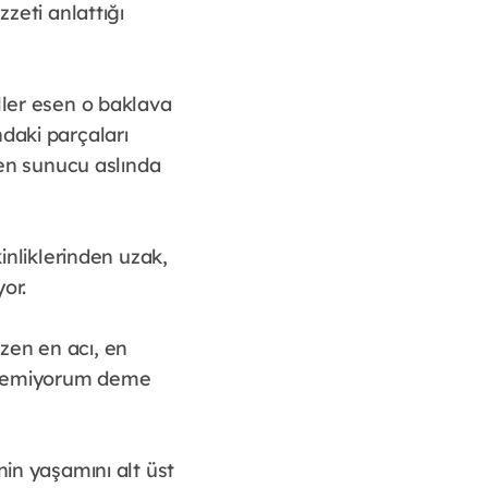
zzeti anlattığı
ller esen o baklava
daki parçaları
yen sunucu aslında
kinliklerinden uzak,
or.
zen en acı, en
n istemiyorum deme
nin yaşamını alt üst