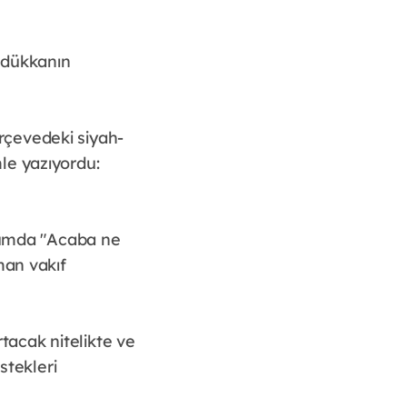
ı dükkanın
rçevedeki siyah-
le yazıyordu:
uğumda "Acaba ne
man vakıf
rtacak nitelikte ve
stekleri