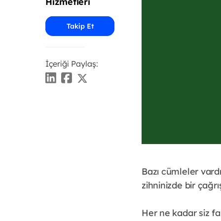
Hizmetleri
Takip Et
İçeriği Paylaş:
Bazı cümleler vard
zihninizde bir çağ
Her ne kadar siz f