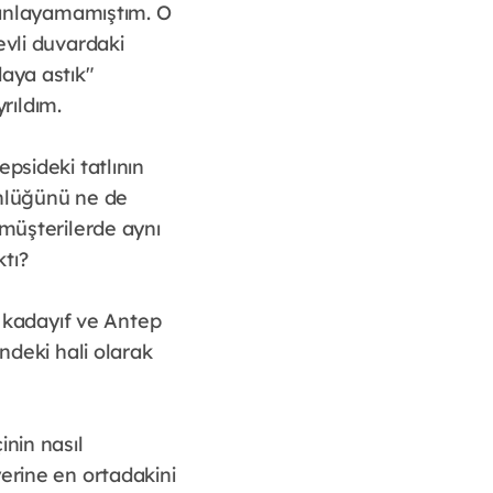
ü anlayamamıştım. O
evli duvardaki
aya astık"
rıldım.
psideki tatlının
ünlüğünü ne de
 müşterilerde aynı
tı?
l kadayıf ve Antep
ndeki hali olarak
inin nasıl
erine en ortadakini