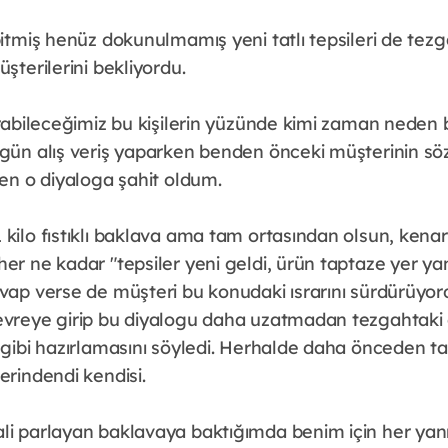
bitmiş henüz dokunulmamış yeni tatlı tepsileri de tezg
üşterilerini bekliyordu.
ırabileceğimiz bu kişilerin yüzünde kimi zaman neden b
 gün alış veriş yaparken benden önceki müşterinin sö
şen o diyaloga şahit oldum.
 kilo fıstıklı baklava ama tam ortasından olsun, ken
er ne kadar "tepsiler yeni geldi, ürün taptaze yer ya
evap verse de müşteri bu konudaki ısrarını sürdürüyo
evreye girip bu diyalogu daha uzatmadan tezgahtaki 
i gibi hazırlamasını söyledi. Herhalde daha önceden t
erindendi kendisi.
li parlayan baklavaya baktığımda benim için her ya