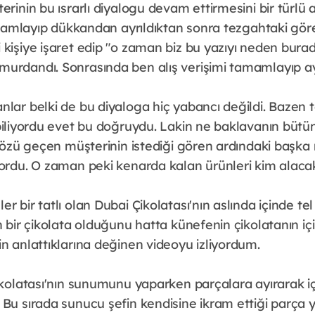
erinin bu ısrarlı diyalogu devam ettirmesini bir türl
tamamlayıp dükkandan ayrıldıktan sonra tezgahtaki gör
kişiye işaret edip "o zaman biz bu yazıyı neden burad
urdandı. Sonrasında ben alış verişimi tamamlayıp ay
lar belki de bu diyaloga hiç yabancı değildi. Bazen te
abiliyordu evet bu doğruydu. Lakin ne baklavanın büt
 Sözü geçen müşterinin istediği gören ardındaki başka
yordu. O zaman peki kenarda kalan ürünleri kim alacak
r bir tatlı olan Dubai Çikolatası'nın aslında içinde te
n bir çikolata olduğunu hatta künefenin çikolatanın içi
n anlattıklarına değinen videoyu izliyordum.
ikolatası'nın sunumunu yaparken parçalara ayırarak iç
Bu sırada sunucu şefin kendisine ikram ettiği parça y