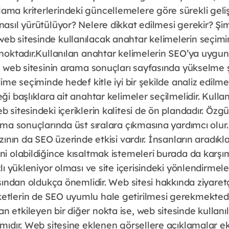
ma kriterlerindeki güncellemelere göre sürekli gelişt
nasıl yürütülüyor? Nelere dikkat edilmesi gerekir? Şi
eb sitesinde kullanılacak anahtar kelimelerin seçimi
 noktadır.Kullanılan anahtar kelimelerin SEO’ya uygunl
le web sitesinin arama sonuçları sayfasında yükselme ş
lime seçiminde hedef kitle iyi bir şekilde analiz edilme
eği başlıklara ait anahtar kelimeler seçilmelidir. Kulla
b sitesindeki içeriklerin kalitesi de ön plandadır. Özgü
rama sonuçlarında üst sıralara çıkmasına yardımcı olur.
ızının da SEO üzerinde etkisi vardır. İnsanların aradıkla
ni olabildiğince kısaltmak istemeleri burada da karşı
zlı yükleniyor olması ve site içerisindeki yönlendirmeler
çısından oldukça önemlidir. Web sitesi hakkında ziyaret
etlerin de SEO uyumlu hale getirilmesi gerekmektedir
 etkileyen bir diğer nokta ise, web sitesinde kullanı
ımıdır. Web sitesine eklenen görsellere açıklamalar e