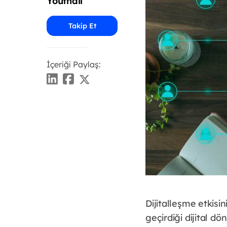
Youthall
Takip Et
İçeriği Paylaş:
Dijitalleşme etkis
geçirdiği dijital 