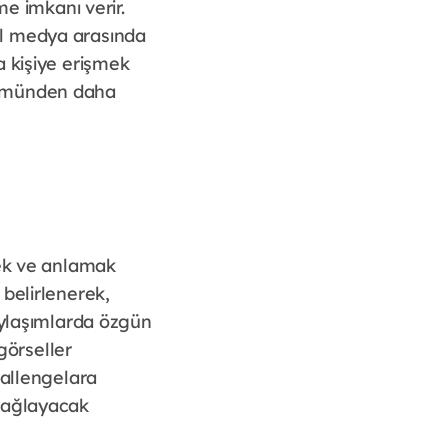
me imkanı verir.
syal medya arasında
a kişiye erişmek
lümünden daha
mek ve anlamak
belirlenerek,
aylaşımlarda özgün
görseller
hallengelara
i sağlayacak