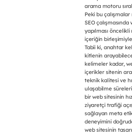
arama motoru sırala
Peki bu çalışmalar 
SEO çalışmasında w
yapılması öncelikli
içeriğin birleşimiy
Tabii ki, anahtar ke
kitlenin arayabilec
kelimeler kadar, we
içerikler sitenin a
teknik kalitesi ve h
ulaşabilme süreleri
bir web sitesinin hı
ziyaretçi trafiği a
sağlayan meta etik
deneyimini doğrudan
web sitesinin tasar