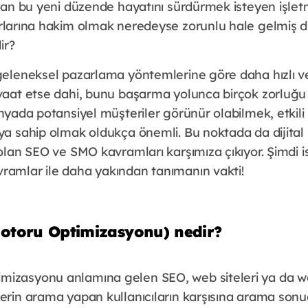
uşan bu yeni düzende hayatını sürdürmek isteyen işletmel
urlarına hakim olmak neredeyse zorunlu hale gelmiş 
ir?
 geleneksel pazarlama yöntemlerine göre daha hızlı 
 vaat etse dahi, bunu başarma yolunca birçok zorluğ
ünyada potansiyel müşteriler görünür olabilmek, etkili
ıya sahip olmak oldukça önemli. Bu noktada da dijita
 olan SEO ve SMO kavramları karşımıza çıkıyor. Şimdi ise
ramlar ile daha yakından tanımanın vakti!
otoru Optimizasyonu) nedir?
izasyonu anlamına gelen SEO, web siteleri ya da we
erin arama yapan kullanıcıların karşısına arama sonuç