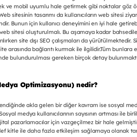
k ve mobil uyumlu hale getirmek gibi noktalar göz 
eb sitesinin tasarımı da kullanıcıların web sitesi ziyar
dir. Bunun için kullanıcı deneyimini en iyi hale getireb
 web sitesi oluşturulmalı. Bu aşamaya kadar bahsedilen
ılırken site dışı SEO çalışmaları da yürütülmektedir. S
 site arasında bağlantı kurmak ile ilgilidir.Tüm bunlara
nde bulundurulması gereken birçok detay bulunmakta
edya Optimizasyonu) nedir?
dendiğinde akla gelen bir diğer kavram ise sosyal me
osyal medya kullanıcılarının sayısının artması ile bi
ital pazarlamacılar için vazgeçilmez bir hale gelmişt
f kitle ile daha fazla etkileşim sağlamaya olanak tan