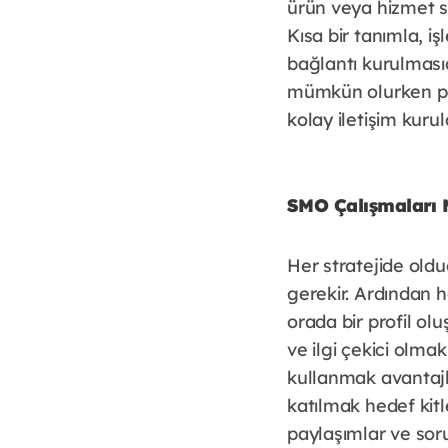
ürün veya hizmet sa
Kısa bir tanımla, iş
bağlantı kurulması
mümkün olurken po
kolay iletişim kurula
SMO Çalışmaları N
Her stratejide old
gerekir. Ardından h
orada bir profil ol
ve ilgi çekici olmak
kullanmak avantajlı
katılmak hedef kitle
paylaşımlar ve soru