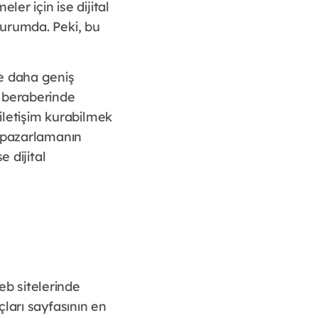
er için ise dijital
durumda. Peki, bu
ve daha geniş
u beraberinde
 iletişim kurabilmek
l pazarlamanın
 dijital
b sitelerinde
ları sayfasının en