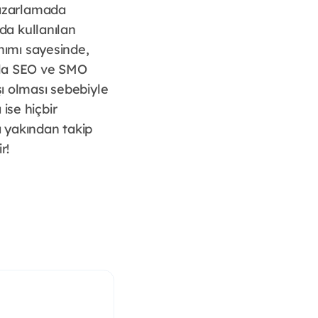
pazarlamada
ada kullanılan
nımı sayesinde,
ıyla SEO ve SMO
şı olması sebebiyle
ise hiçbir
ı yakından takip
r!