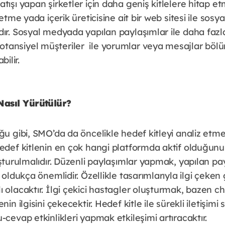
tışı yapan şirketler için daha geniş kitlelere hitap et
letme yada içerik üreticisine ait bir web sitesi ile so
dır. Sosyal medyada yapılan paylaşımlar ile daha fazl
tansiyel müşteriler ile yorumlar veya mesajlar bö
bilir.
asıl Yürütülür?
uğu gibi, SMO’da da öncelikle hedef kitleyi analiz et
edef kitlenin en çok hangi platformda aktif olduğunu 
uşturulmalıdır. Düzenli paylaşımlar yapmak, yapılan p
 oldukça önemlidir. Özellikle tasarımlarıyla ilgi çeken 
 olacaktır. İlgi çekici hastagler oluşturmak, bazen c
nin ilgisini çekecektir. Hedef kitle ile sürekli iletişim
-cevap etkinlikleri yapmak etkileşimi artıracaktır.