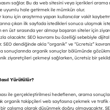
masını sağlar. Bu da web sitesini veya içerikleri arama
ine uyumlu hale getirmek ile mümkün olur.
bir konu için araştırma yapan kullanıcılar vakit kayb
larına çıkan ilk sayfada istedikleri sonuca ulaşmak ist
 en üst sırasında yer almayı başaran siteler için ziyare
la olacaktır. SEO kavramı bu özelliği sebebiyle dijita
r. SEO dendiğinde akla ‘‘organik’’ ve ‘‘ücretsiz’’ kavram
ma sonuçlarında organik sonuçlar bölümünde gözükme
nik ziyaretçileri çekmeyi sağlarken, ücretsiz bir şekil
asıl Yürütülür?
şması ile gerçekleştirilmesi hedeflenen, arama sonuçla
ak organik takipçileri web sayfasına çekmek ve trafik 
k bir çalışma olarak düşünmek doğru olmayacaktır, SE