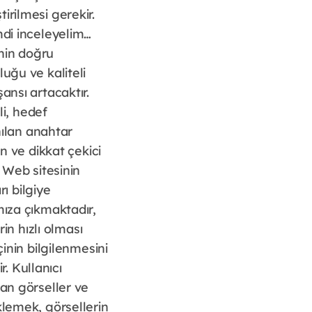
irilmesi gerekir.
mdi inceleyelim…
nin doğru
uğu ve kaliteli
ansı artacaktır.
li, hedef
nılan anahtar
n ve dikkat çekici
 Web sitesinin
rı bilgiye
mıza çıkmaktadır,
in hızlı olması
çinin bilgilenmesini
. Kullanıcı
lan görseller ve
klemek, görsellerin