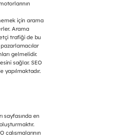
 motorlarının
etmemek için arama
erler. Arama
tçi trafiği de bu
l pazarlamacılar
ları gelmelidir.
sini sağlar. SEO
de yapılmaktadır.
rı sayfasında en
oluşturmaktır.
O çalışmalarının