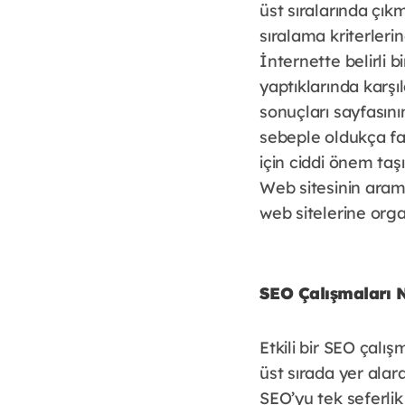
üst sıralarında çık
sıralama kriterler
İnternette belirli 
yaptıklarında karşı
sonuçları sayfasının
sebeple oldukça faz
için ciddi önem taşı
Web sitesinin ara
web sitelerine orga
SEO Çalışmaları N
Etkili bir SEO çalı
üst sırada yer alar
SEO’yu tek seferli