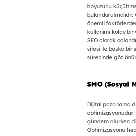
boyutunu küçültme
bulundurulmalıdır. W
önemli faktörlerden
kullanımı kolay bir
SEO olarak adlandır
sitesi ile başka bir
sürecinde göz önü
SMO (Sosyal M
Dijital pazarlama 
optimizasyonudur. S
gündem olurken dij
Optimizasyonu hede