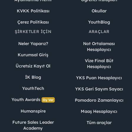
KVKK Politikası
Okullar
Çerez Politikası
YouthBlog
ŞIRKETLER İÇIN
ARAÇLAR
Neler Yaparız?
Not Ortalaması
Hesaplayıcı
Kurumsal Giriş
Vize Final Büt
Ücretsiz Kayıt Ol
Hesaplayıcı
İK Blog
YKS Puan Hesaplayıcı
YouthTech
YKS Geri Sayım Sayacı
Youth Awards
Pomodoro Zamanlayıcı
Oy Ver
Humanspire
Maaş Hesaplayıcı
Future Sales Leader
Tüm araçlar
Academy