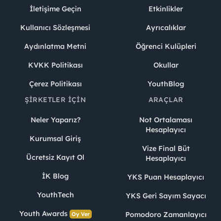
İletişime Geçin
Etkinlikler
Kullanıcı Sözleşmesi
Ayrıcalıklar
Aydınlatma Metni
Öğrenci Kulüpleri
KVKK Politikası
Okullar
Çerez Politikası
YouthBlog
ŞIRKETLER İÇIN
ARAÇLAR
Neler Yaparız?
Not Ortalaması
Hesaplayıcı
Kurumsal Giriş
Vize Final Büt
Ücretsiz Kayıt Ol
Hesaplayıcı
İK Blog
YKS Puan Hesaplayıcı
YouthTech
YKS Geri Sayım Sayacı
Youth Awards
Pomodoro Zamanlayıcı
Oy Ver