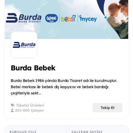
Burda Bebek
Burda Bebek 1986 yılında Burda Ticaret adı ile kurulmuştur.
Bebsi markası ile bebek diş kaşıyıcısı ve bebek bardağı
çeşitleriyle sekt...
Tüketici Ürünleri
Takip Et
201-500 Çalışan
KURULUŞ YILI
ÇALIŞAN SAYISI