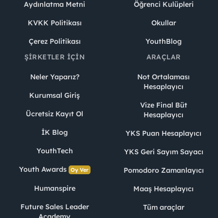
Aydınlatma Metni
Öğrenci Kulüpleri
KVKK Politikası
Okullar
Çerez Politikası
YouthBlog
ŞIRKETLER İÇIN
ARAÇLAR
Neler Yaparız?
Not Ortalaması
Hesaplayıcı
Kurumsal Giriş
Vize Final Büt
Ücretsiz Kayıt Ol
Hesaplayıcı
İK Blog
YKS Puan Hesaplayıcı
YouthTech
YKS Geri Sayım Sayacı
Youth Awards
Pomodoro Zamanlayıcı
Oy Ver
Humanspire
Maaş Hesaplayıcı
Future Sales Leader
Tüm araçlar
Academy