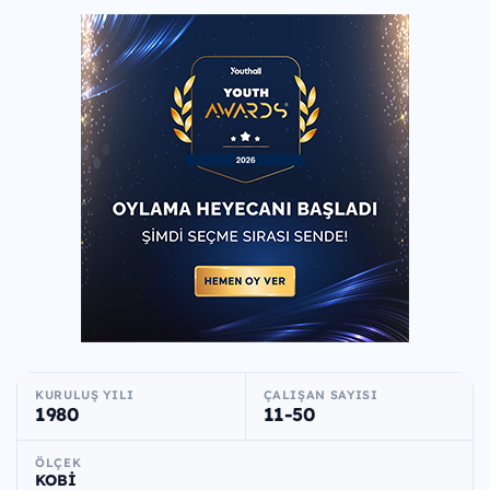
KURULUŞ YILI
ÇALIŞAN SAYISI
1980
11-50
ÖLÇEK
KOBİ