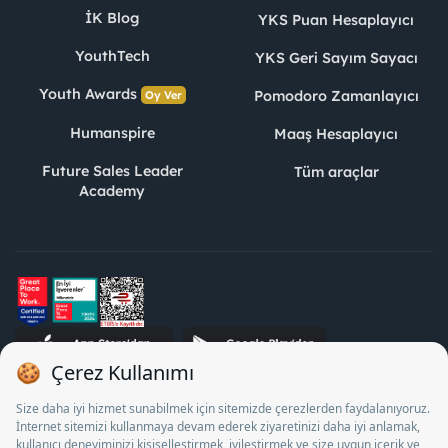
İK Blog
YKS Puan Hesaplayıcı
YouthTech
YKS Geri Sayım Sayacı
Youth Awards
Pomodoro Zamanlayıcı
Oy Ver
Humanspire
Maaş Hesaplayıcı
Future Sales Leader
Tüm araçlar
Academy
STJ İnsan Kaynakları Bilişim ve Danışmanlık A.Ş. Özel İstihdam
Bürosu Olarak 13/05/2025 - 12/05/2028 tarihleri arasında