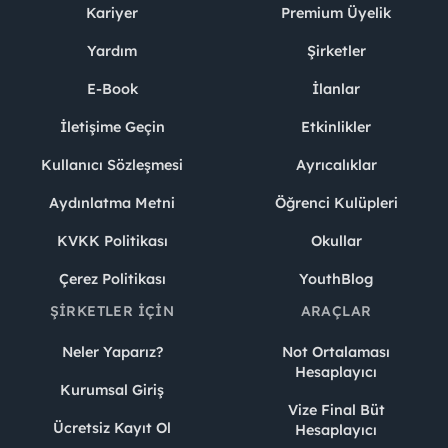
Kariyer
Premium Üyelik
Yardım
Şirketler
E-Book
İlanlar
İletişime Geçin
Etkinlikler
Kullanıcı Sözleşmesi
Ayrıcalıklar
Aydınlatma Metni
Öğrenci Kulüpleri
KVKK Politikası
Okullar
Çerez Politikası
YouthBlog
ŞIRKETLER İÇIN
ARAÇLAR
Neler Yaparız?
Not Ortalaması
Hesaplayıcı
Kurumsal Giriş
Vize Final Büt
Ücretsiz Kayıt Ol
Hesaplayıcı