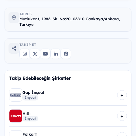
ADRES
Mutlukent, 1986. Sk. No:20, 06810 Cankaya/Ankara,
Türkiye
TAKIP ET
Takip Edebileceğin Şirketler
Gap İnşaat
+
İnşaat
Hilti
+
İnşaat
Folkart