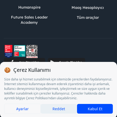
Humanspire
Maaş Hesaplayıcı
Future Sales Leader
Tüm araçlar
Academy
STJ İnsan Kaynakları Bilişim ve Danışmanlık A.Ş. Özel İstihdam
Bürosu Olarak 13/05/2025 - 12/05/2028 tarihleri arasında
faaliyette bulunmak üzere, Türkiye İş Kurumu tarafından
18/04/2025 tarih ve 18095710 sayılı karar uyarınca 1078 nolu
belge ile faaliyet göstermektedir. 4904 sayılı kanun uyarınca iş
arayanlardan ücret alınması yasaktır.