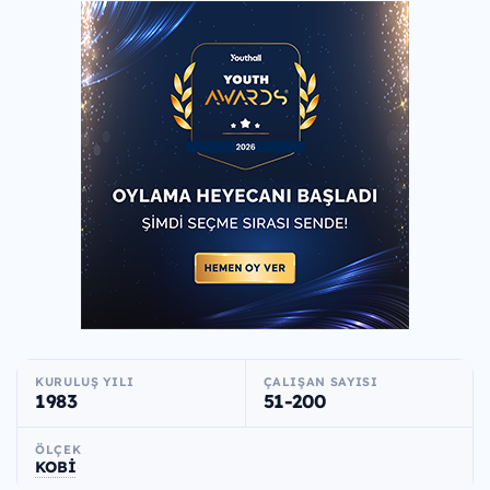
KURULUŞ YILI
ÇALIŞAN SAYISI
1983
51-200
ÖLÇEK
KOBİ