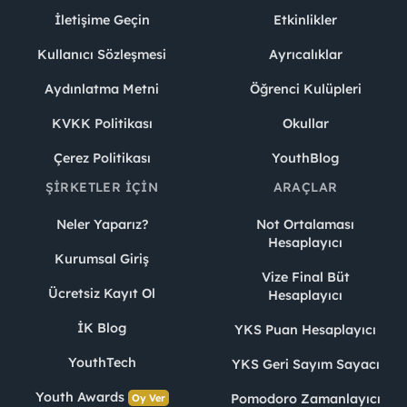
İletişime Geçin
Etkinlikler
Kullanıcı Sözleşmesi
Ayrıcalıklar
Aydınlatma Metni
Öğrenci Kulüpleri
KVKK Politikası
Okullar
Çerez Politikası
YouthBlog
ŞIRKETLER İÇIN
ARAÇLAR
Neler Yaparız?
Not Ortalaması
Hesaplayıcı
Kurumsal Giriş
Vize Final Büt
Ücretsiz Kayıt Ol
Hesaplayıcı
İK Blog
YKS Puan Hesaplayıcı
YouthTech
YKS Geri Sayım Sayacı
Youth Awards
Pomodoro Zamanlayıcı
Oy Ver