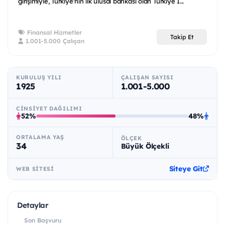
girişimiyle, Türkiye'nin ilk ulusal bankası olan Türkiye İ...
Finansal Hizmetler
Takip Et
1.001-5.000 Çalışan
KURULUŞ YILI
ÇALIŞAN SAYISI
1925
1.001-5.000
CINSIYET DAĞILIMI
52%
48%
ORTALAMA YAŞ
ÖLÇEK
34
Büyük Ölçekli
Siteye Git
WEB SITESI
Detaylar
Son Başvuru