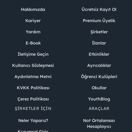
Hakkımızda
Ücretsiz Kayıt Ol
Kariyer
Premium Üyelik
Yardım
Şirketler
E-Book
İlanlar
İletişime Geçin
Etkinlikler
Kullanıcı Sözleşmesi
Ayrıcalıklar
Aydınlatma Metni
Öğrenci Kulüpleri
KVKK Politikası
Okullar
Çerez Politikası
YouthBlog
ŞIRKETLER İÇIN
ARAÇLAR
Neler Yaparız?
Not Ortalaması
Hesaplayıcı
Kurumsal Giriş