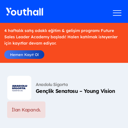
4 haftalık satış odaklı eğitim & gelişim programı Future
Sales Leader Academy başladı! Halen katılmak isteyenler
için kayıtlar devam ediyor.
Hemen Kayıt Ol
Anadolu Sigorta
Gençlik Senatosu – Young Vision
İlan Kapandı.