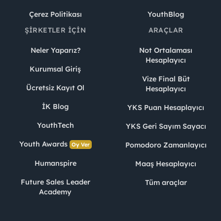
Çerez Politikası
YouthBlog
ŞIRKETLER İÇIN
ARAÇLAR
Neler Yaparız?
Not Ortalaması
Hesaplayıcı
Kurumsal Giriş
Vize Final Büt
Ücretsiz Kayıt Ol
Hesaplayıcı
İK Blog
YKS Puan Hesaplayıcı
YouthTech
YKS Geri Sayım Sayacı
Youth Awards
Pomodoro Zamanlayıcı
Oy Ver
Humanspire
Maaş Hesaplayıcı
Future Sales Leader
Tüm araçlar
Academy