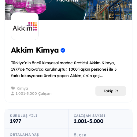
Akkim Kimya
Türkiye’nin öncü kimyasal madde üreticisi Akkim Kimya,
1977’de Yalova’da kurulmuştur. 1000’i aşkın personeli ile 5
farklı lokasyonda üretim yapan Akkim, ürün çeşi...
Kimya
Takip Et
1.001-5.000 Çalışan
KURULUŞ YILI
ÇALIŞAN SAYISI
1977
1.001-5.000
ORTALAMA YAŞ
ÖLÇEK