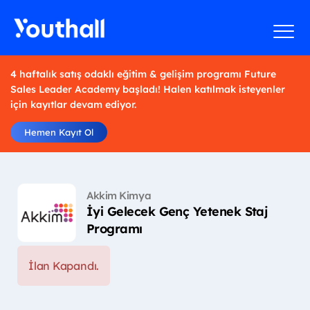
4 haftalık satış odaklı eğitim & gelişim programı Future
Sales Leader Academy başladı! Halen katılmak isteyenler
için kayıtlar devam ediyor.
Hemen Kayıt Ol
Akkim Kimya
İyi Gelecek Genç Yetenek Staj
Programı
İlan Kapandı.