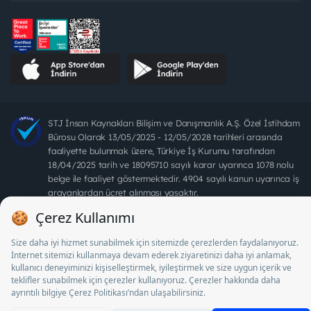
STJ İnsan Kaynakları Bilişim ve Danışmanlık A.Ş. Özel İstihdam
Bürosu Olarak 13/05/2025 - 12/05/2028 tarihleri arasında
faaliyette bulunmak üzere, Türkiye İş Kurumu tarafından
18/04/2025 tarih ve 18095710 sayılı karar uyarınca 1078 nolu
belge ile faaliyet göstermektedir. 4904 sayılı kanun uyarınca iş
arayanlardan ücret alınması yasaktır.