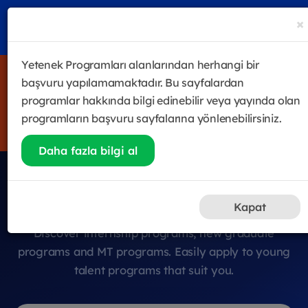
×
Yetenek Programları alanlarından herhangi bir
4 haftalık eğitim & gelişim programı Future Sales Leader
başvuru yapılamamaktadır. Bu sayfalardan
Academy'de ilk eğitimler 29 Temmuz itibariyle
programlar hakkında bilgi edinebilir veya yayında olan
BAŞLIYOORRRR!
programların başvuru sayfalarına yönlenebilirsiniz.
Hemen Kayıt Ol
Daha fazla bilgi al
Young Talent Programs
Kapat
Discover internship programs, new graduate
programs and MT programs. Easily apply to young
talent programs that suit you.