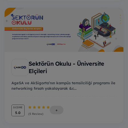
Sektörün Okulu - Üniversite
Elçileri
AgeSA ve AkSigorta’nın kampüs temsilciliği programı ile
networking fırsatı yakalayarak &c...
SCORE
+
5.0
(5 Review)