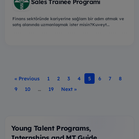
Sales Trainee Programı
Finans sektöründe kariyerine sağlam bir adım atmak ve
satış alanında uzmanlaşmak ister misin?Kuveyt...
« Previous
1
2
3
4
5
6
7
8
9
10
…
19
Next »
Young Talent Programs,
Internships and MT Guide