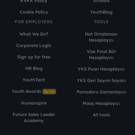
KVKK Policy
Schools
Cookie Policy
YouthBlog
FOR EMPLOYERS
TOOLS
What We Do?
Not Ortalaması
Hesaplayıcı
Corporate Login
Vize Final Büt
Sign up for free
Hesaplayıcı
HR Blog
YKS Puan Hesaplayıcı
YouthTech
YKS Geri Sayım Sayacı
Youth Awards
Pomodoro Zamanlayıcı
Oy Ver
Humanspire
Maaş Hesaplayıcı
Future Sales Leader
All tools
Academy