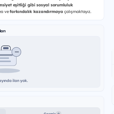
insiyet eşitliği gibi sosyal sorumluluk
aya ve
farkındalık kazandırmaya
çalışmaktayız.
ları
yında ilan yok.
Geçmiş
0