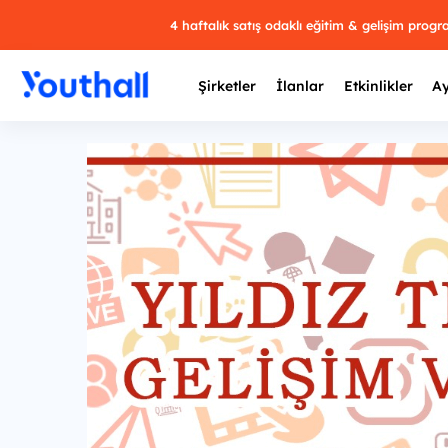
4 haftalık satış odaklı eğitim & gelişim prog
Şirketler
İlanlar
Etkinlikler
Ay
Y
29 