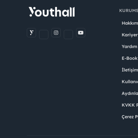
KURUM
Hakkım
Kariyer
Yardım
E-Book
İletişi
Kullanı
Aydınl
KVKK Po
Çerez P