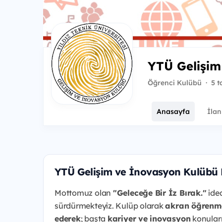
YTÜ Gelişim
Öğrenci Kulübü
·
5 t
Anasayfa
İlan
YTÜ Gelişim ve İnovasyon Kulübü
Mottomuz olan
"Geleceğe Bir İz Bırak."
idea
sürdürmekteyiz. Kulüp olarak
akran öğrenme
ederek
; başta
kariyer ve inovasyon
konuları