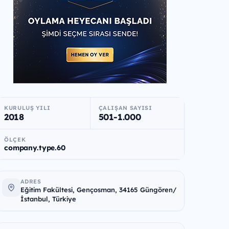
KURULUŞ YILI
ÇALIŞAN SAYISI
2018
501-1.000
ÖLÇEK
company.type.60
ADRES
Eğitim Fakültesi, Gençosman, 34165 Güngören/
İstanbul, Türkiye