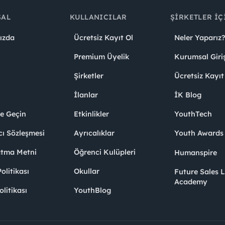
SAL
KULLANICILAR
ŞIRKETLER İÇ
ızda
Ücretsiz Kayıt Ol
Neler Yaparız?
Premium Üyelik
Kurumsal Giri
Şirketler
Ücretsiz Kayıt
İlanlar
İK Blog
me Geçin
Etkinlikler
YouthTech
cı Sözleşmesi
Ayrıcalıklar
Youth Award
atma Metni
Öğrenci Kulüpleri
Humanspire
litikası
Okullar
Future Sales 
Academy
olitikası
YouthBlog