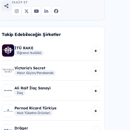
TAKIP ET
Takip Edebileceğin Şirketler
İTÜ RAKE
+
Öğrenci Kulübü
Victoria's Secret
+
Hazır Giyim/Perakende
Ali Raif İlaç Sanayi
+
İlaç
Pernod Ricard Türkiye
+
Hızlı Tüketim Ürünleri
Dräger