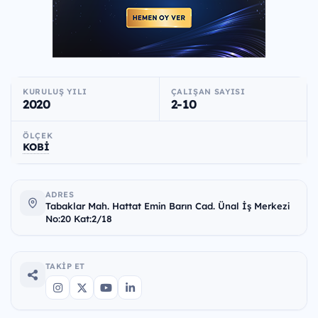
KURULUŞ YILI
ÇALIŞAN SAYISI
2020
2-10
ÖLÇEK
KOBİ
ADRES
Tabaklar Mah. Hattat Emin Barın Cad. Ünal İş Merkezi
No:20 Kat:2/18
TAKIP ET