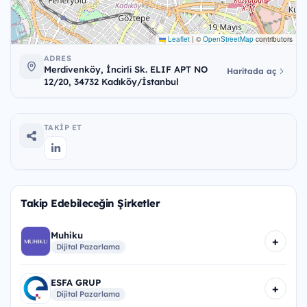
Leaflet
|
©
OpenStreetMap
contributors
ADRES
Merdivenköy, İncirli Sk. ELIF APT NO
Haritada aç
12/20, 34732 Kadıköy/İstanbul
TAKIP ET
Takip Edebileceğin Şirketler
Muhiku
+
Dijital Pazarlama
ESFA GRUP
+
Dijital Pazarlama