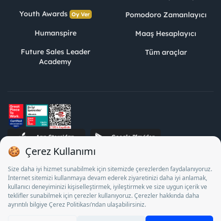
Youth Awards
Pomodoro Zamanlayıcı
Oy Ver
Humanspire
Maaş Hesaplayıcı
Future Sales Leader
Tüm araçlar
Academy
STJ İnsan Kaynakları Bilişim ve Danışmanlık A.Ş. Özel İstihdam
Bürosu Olarak 13/05/2025 - 12/05/2028 tarihleri arasında
faaliyette bulunmak üzere, Türkiye İş Kurumu tarafından
18/04/2025 tarih ve 18095710 sayılı karar uyarınca 1078 nolu
belge ile faaliyet göstermektedir. 4904 sayılı kanun uyarınca iş