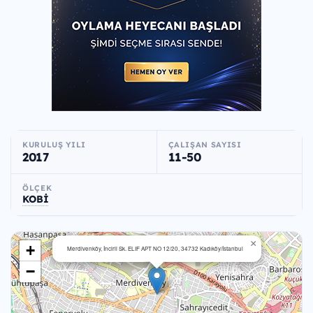
KURULUŞ YILI
ÇALIŞAN SAYISI
2017
11-50
ÖLÇEK
KOBİ
×
+
Merdivenköy, İncirli Sk. ELIF APT NO 12/20, 34732 Kadıköy/İstanbul
−