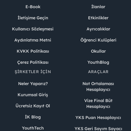
E-Book
İlanlar
İletişime Geçin
Etkinlikler
Kullanıcı Sözleşmesi
Ayrıcalıklar
Aydınlatma Metni
Öğrenci Kulüpleri
KVKK Politikası
Okullar
Çerez Politikası
YouthBlog
ŞIRKETLER İÇIN
ARAÇLAR
Neler Yaparız?
Not Ortalaması
Hesaplayıcı
Kurumsal Giriş
Vize Final Büt
Ücretsiz Kayıt Ol
Hesaplayıcı
İK Blog
YKS Puan Hesaplayıcı
YouthTech
YKS Geri Sayım Sayacı