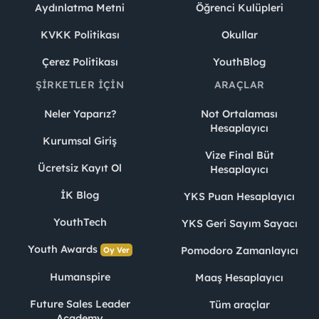
Aydınlatma Metni
Öğrenci Kulüpleri
KVKK Politikası
Okullar
Çerez Politikası
YouthBlog
ŞIRKETLER İÇIN
ARAÇLAR
Neler Yaparız?
Not Ortalaması
Hesaplayıcı
Kurumsal Giriş
Vize Final Büt
Ücretsiz Kayıt Ol
Hesaplayıcı
İK Blog
YKS Puan Hesaplayıcı
YouthTech
YKS Geri Sayım Sayacı
Youth Awards
Pomodoro Zamanlayıcı
Oy Ver
Humanspire
Maaş Hesaplayıcı
Future Sales Leader
Tüm araçlar
Academy