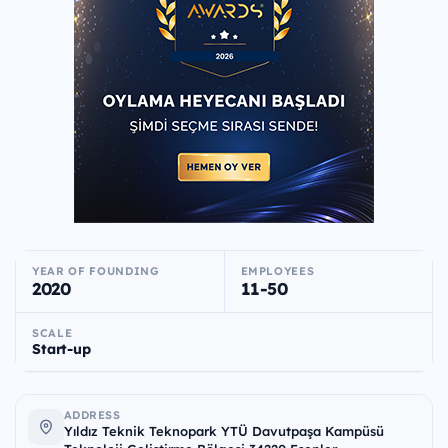
YEAR OF FOUNDING
EMPLOYEES
2020
11-50
SCALE
Start-up
ADDRESS
Yıldız Teknik Teknopark YTÜ Davutpaşa Kampüsü