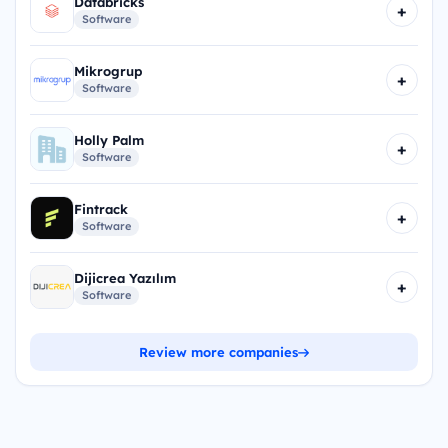
Databricks
+
Software
Mikrogrup
+
Software
Holly Palm
+
Software
Fintrack
+
Software
Dijicrea Yazılım
+
Software
Review more companies