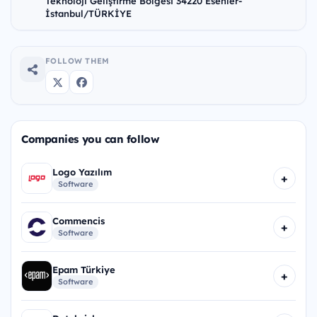
Teknoloji Geliştirme Bölgesi 34220 Esenler-
İstanbul/TÜRKİYE
FOLLOW THEM
Companies you can follow
Logo Yazılım
+
Software
Commencis
+
Software
Epam Türkiye
+
Software