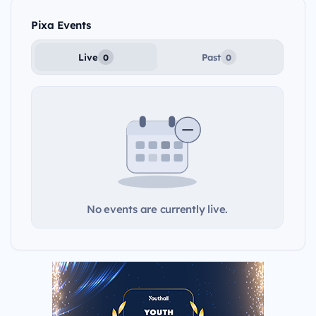
Pixa Events
Live
Past
0
0
No events are currently live.