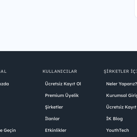
SAL
KULLANICILAR
ŞIRKETLER İÇ
ızda
Ücretsiz Kayıt Ol
Neler Yaparız?
Premium Üyelik
Kurumsal Giri
Şirketler
Ücretsiz Kayıt
İlanlar
İK Blog
me Geçin
Etkinlikler
YouthTech