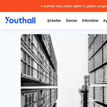
4 haftalık satış odaklı eğitim & gelişim prog
Şirketler
İlanlar
Etkinlikler
Ay
Y
29 