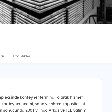
lar
Etkinlikler
mpleksinde konteyner terminali olarak hizmet
an konteyner hacmi, saha ve rıhtım kapasitesini
nun sonucunda 2001 yılında Arkas ve TIL yatırım