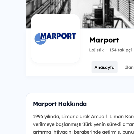
Marport
Lojistik
·
134 takipçi
Anasayfa
İlan
Marport Hakkında
1996 yılında, Limar olarak Ambarlı Liman Ko
verilmeye başlanmıştır.Türkiyenin sürekli art
arttırma ihtiyacını beraberinde getirmiş, bu