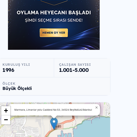
KURULUŞ YILI
ÇALIŞAN SAYISI
1996
1.001-5.000
ÖLÇEK
Büyük Ölçekli
×
+
Marmara, Limanlar yolu Caddesi No:53, 34524 Beylikdüzü/İstanbul
−