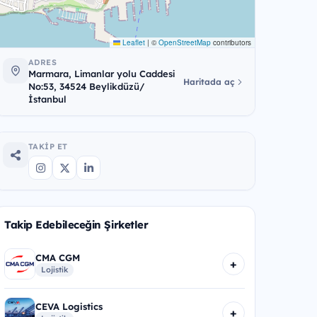
Leaflet
|
©
OpenStreetMap
contributors
ADRES
Marmara, Limanlar yolu Caddesi
Haritada aç
No:53, 34524 Beylikdüzü/
İstanbul
TAKIP ET
Takip Edebileceğin Şirketler
CMA CGM
+
Lojistik
CEVA Logistics
+