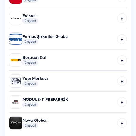
Folkart
+
İnşaat
Fernas Şirketler Grubu
+
İnşaat
Borusan Cat
+
İnşaat
Yapı Merkezi
+
İnşaat
MODULE-T PREFABRİK
+
İnşaat
Nova Global
+
İnşaat