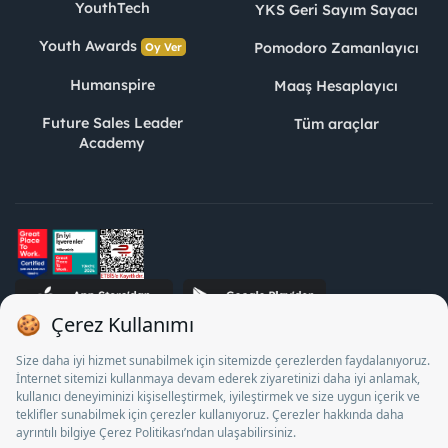
YouthTech
YKS Geri Sayım Sayacı
Youth Awards
Pomodoro Zamanlayıcı
Oy Ver
Humanspire
Maaş Hesaplayıcı
Future Sales Leader
Tüm araçlar
Academy
STJ İnsan Kaynakları Bilişim ve Danışmanlık A.Ş. Özel İstihdam
Bürosu Olarak 13/05/2025 - 12/05/2028 tarihleri arasında
faaliyette bulunmak üzere, Türkiye İş Kurumu tarafından
18/04/2025 tarih ve 18095710 sayılı karar uyarınca 1078 nolu