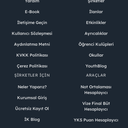
Yardım
Şirketler
E-Book
İlanlar
İletişime Geçin
Etkinlikler
Kullanıcı Sözleşmesi
Ayrıcalıklar
Aydınlatma Metni
Öğrenci Kulüpleri
KVKK Politikası
Okullar
Çerez Politikası
YouthBlog
ŞIRKETLER İÇIN
ARAÇLAR
Neler Yaparız?
Not Ortalaması
Hesaplayıcı
Kurumsal Giriş
Vize Final Büt
Ücretsiz Kayıt Ol
Hesaplayıcı
İK Blog
YKS Puan Hesaplayıcı