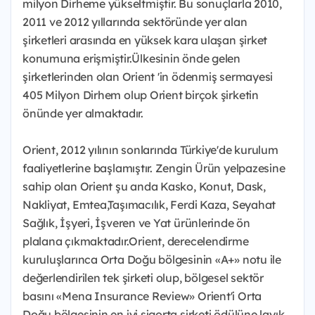
milyon Dirheme yükseltmiştir. Bu sonuçlarla 2010,
2011 ve 2012 yıllarında sektöründe yer alan
şirketleri arasında en yüksek kara ulaşan şirket
konumuna erişmiştir.Ülkesinin önde gelen
şirketlerinden olan Orient 'in ödenmiş sermayesi
405 Milyon Dirhem olup Orient birçok şirketin
önünde yer almaktadır.
Orient, 2012 yılının sonlarında Türkiye'de kurulum
faaliyetlerine başlamıştır. Zengin Ürün yelpazesine
sahip olan Orient şu anda Kasko, Konut, Dask,
Nakliyat, Emtea,Taşımacılık, Ferdi Kaza, Seyahat
Sağlık, İşyeri, İşveren ve Yat ürünlerinde ön
plalana çıkmaktadır.Orient, derecelendirme
kuruluşlarınca Orta Doğu bölgesinin «A+» notu ile
değerlendirilen tek şirketi olup, bölgesel sektör
basını «Mena Insurance Review» Orient'i Orta
Doğu bölgesinin en iyi sigorta şirketi ödülüne layık