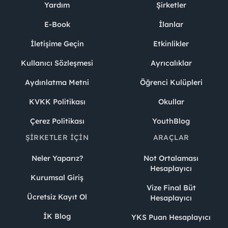
Yardım
Şirketler
E-Book
İlanlar
İletişime Geçin
Etkinlikler
Kullanıcı Sözleşmesi
Ayrıcalıklar
Aydınlatma Metni
Öğrenci Kulüpleri
KVKK Politikası
Okullar
Çerez Politikası
YouthBlog
ŞIRKETLER İÇIN
ARAÇLAR
Neler Yaparız?
Not Ortalaması
Hesaplayıcı
Kurumsal Giriş
Vize Final Büt
Ücretsiz Kayıt Ol
Hesaplayıcı
İK Blog
YKS Puan Hesaplayıcı