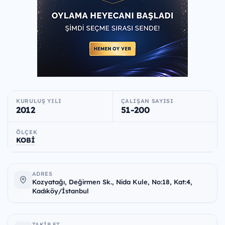
KURULUŞ YILI
ÇALIŞAN SAYISI
2012
51-200
ÖLÇEK
KOBİ
ADRES
Kozyatağı, Değirmen Sk., Nida Kule, No:18, Kat:4,
Kadıköy/İstanbul
TAKIP ET