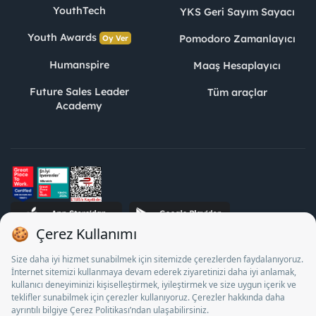
YouthTech
YKS Geri Sayım Sayacı
Youth Awards
Pomodoro Zamanlayıcı
Oy Ver
Humanspire
Maaş Hesaplayıcı
Future Sales Leader
Tüm araçlar
Academy
STJ İnsan Kaynakları Bilişim ve Danışmanlık A.Ş. Özel İstihdam
Bürosu Olarak 13/05/2025 - 12/05/2028 tarihleri arasında
faaliyette bulunmak üzere, Türkiye İş Kurumu tarafından
18/04/2025 tarih ve 18095710 sayılı karar uyarınca 1078 nolu