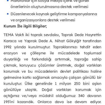
Maratonlar için sosyal medya içerik ve görsel 
önerilerinin oluşturulmasına destek verilmesi
Düzenlenecek kaynak geliştirme kampanyalarına 
ve organizasyonlara destek verilmesi
Kurum İle ilgili Bilgiler;
TEMA Vakfı iki toprak sevdalısı, Toprak Dede Hayrettin 
Karaca ve Yaprak Dede A. Nihat Gökyiğit tarafından 
1992 yılında kurulmuştur. Topraklarımızı tehdit eden 
erozyon ve çölleşme ile mücadelede toplumsal 
duyarlılığı ve farkındalığı artırmak, toprağa sahip 
çıkmak, koruyucu çözümler üretmek, doğal varlıkları 
korumak ve bu mücadelenin devlet politikası haline 
gelmesine katkı sağlamak amacıyla çalışan gönüllü bir 
kuruluştur. Ülke genelinde 1 milyon 250 bini aşkın 
gönüllüye ulaştık. Doğal varlıkları korumak için 
açtığımız ve/veya müdahil olduğumuz 340 davanın 
195'ini kazandık. Onlarca dava ise devam ediyor. 