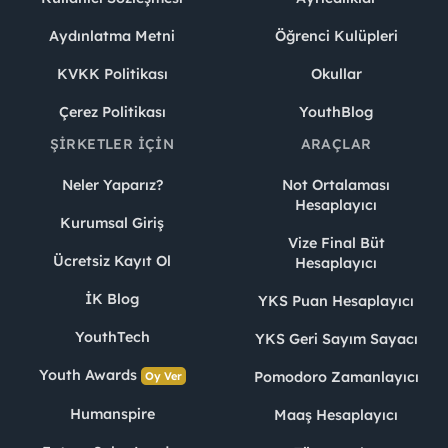
Aydınlatma Metni
Öğrenci Kulüpleri
KVKK Politikası
Okullar
Çerez Politikası
YouthBlog
ŞIRKETLER İÇIN
ARAÇLAR
Neler Yaparız?
Not Ortalaması
Hesaplayıcı
Kurumsal Giriş
Vize Final Büt
Ücretsiz Kayıt Ol
Hesaplayıcı
İK Blog
YKS Puan Hesaplayıcı
YouthTech
YKS Geri Sayım Sayacı
Youth Awards
Pomodoro Zamanlayıcı
Oy Ver
Humanspire
Maaş Hesaplayıcı