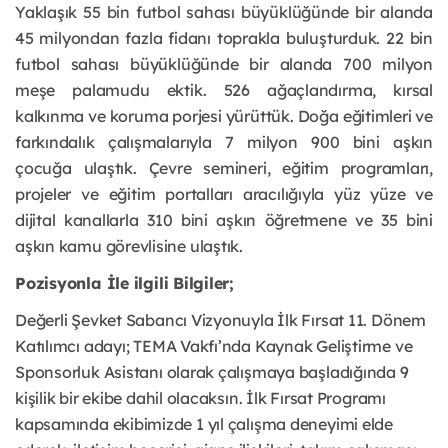
Yaklaşık 55 bin futbol sahası büyüklüğünde bir alanda 
45 milyondan fazla fidanı toprakla buluşturduk. 22 bin 
futbol sahası büyüklüğünde bir alanda 700 milyon 
meşe palamudu ektik. 526 ağaçlandırma, kırsal 
kalkınma ve koruma porjesi yürüttük. Doğa eğitimleri ve 
farkındalık çalışmalarıyla 7 milyon 900 bini aşkın 
çocuğa ulaştık. Çevre semineri, eğitim programları, 
projeler ve eğitim portalları aracılığıyla yüz yüze ve 
dijital kanallarla 310 bini aşkın öğretmene ve 35 bini 
aşkın kamu görevlisine ulaştık.
Pozisyonla İle ilgili Bilgiler;
Değerli Şevket Sabancı Vizyonuyla İlk Fırsat 11. Dönem 
Katılımcı adayı; 
TEMA Vakfı’nda Kaynak Geliştirme ve 
Sponsorluk Asistanı
 olarak çalışmaya başladığında 
9 
kişilik bir ekibe dahil
 olacaksın. İlk Fırsat Programı 
kapsamında ekibimizde 1 yıl çalışma deneyimi elde 