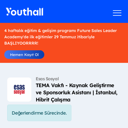
4 haftalık eğitim & gelişim programı Future Sales Leader
Academy'de ilk eğitimler 29 Temmuz itibariyle
BAŞLIYOORRRR!
Hemen Kayıt Ol
Esas Sosyal
TEMA Vakfı - Kaynak Geliştirme
ve Sponsorluk Asistanı | İstanbul,
Hibrit Çalışma
Değerlendirme Sürecinde.