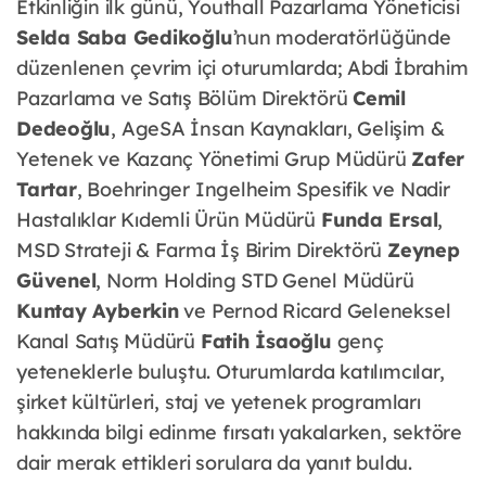
Etkinliğin ilk günü, Youthall Pazarlama Yöneticisi
Selda Saba Gedikoğlu
’nun moderatörlüğünde
düzenlenen çevrim içi oturumlarda; Abdi İbrahim
Pazarlama ve Satış Bölüm Direktörü
Cemil
Dedeoğlu
, AgeSA İnsan Kaynakları, Gelişim &
Yetenek ve Kazanç Yönetimi Grup Müdürü
Zafer
Tartar
, Boehringer Ingelheim Spesifik ve Nadir
Hastalıklar Kıdemli Ürün Müdürü
Funda Ersal
,
MSD Strateji & Farma İş Birim Direktörü
Zeynep
Güvenel
, Norm Holding STD Genel Müdürü
Kuntay Ayberkin
ve Pernod Ricard Geleneksel
Kanal Satış Müdürü
Fatih İsaoğlu
genç
yeteneklerle buluştu. Oturumlarda katılımcılar,
şirket kültürleri, staj ve yetenek programları
hakkında bilgi edinme fırsatı yakalarken, sektöre
dair merak ettikleri sorulara da yanıt buldu.