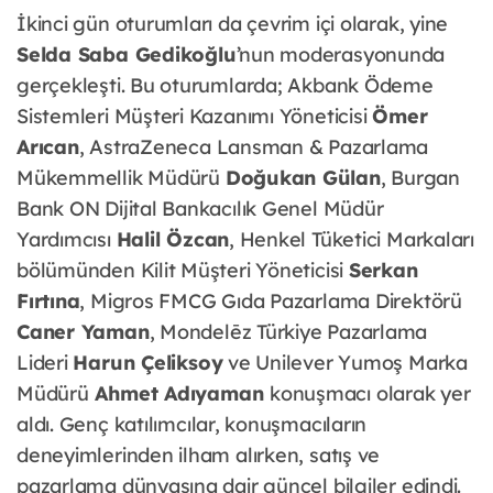
İkinci gün oturumları da çevrim içi olarak, yine
Selda Saba Gedikoğlu
’nun moderasyonunda
gerçekleşti. Bu oturumlarda; Akbank Ödeme
Sistemleri Müşteri Kazanımı Yöneticisi
Ömer
Arıcan
, AstraZeneca Lansman & Pazarlama
Mükemmellik Müdürü
Doğukan Gülan
, Burgan
Bank ON Dijital Bankacılık Genel Müdür
Yardımcısı
Halil Özcan
, Henkel Tüketici Markaları
bölümünden Kilit Müşteri Yöneticisi
Serkan
Fırtına
, Migros FMCG Gıda Pazarlama Direktörü
Caner Yaman
, Mondelēz Türkiye Pazarlama
Lideri
Harun Çeliksoy
ve Unilever Yumoş Marka
Müdürü
Ahmet Adıyaman
konuşmacı olarak yer
aldı. Genç katılımcılar, konuşmacıların
deneyimlerinden ilham alırken, satış ve
pazarlama dünyasına dair güncel bilgiler edindi.