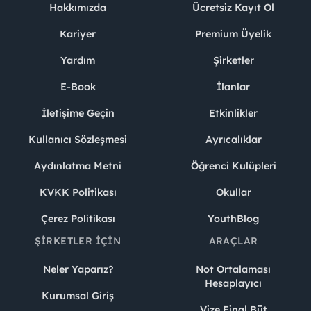
Hakkımızda
Ücretsiz Kayıt Ol
Kariyer
Premium Üyelik
Yardım
Şirketler
E-Book
İlanlar
İletişime Geçin
Etkinlikler
Kullanıcı Sözleşmesi
Ayrıcalıklar
Aydınlatma Metni
Öğrenci Kulüpleri
KVKK Politikası
Okullar
Çerez Politikası
YouthBlog
ŞIRKETLER İÇIN
ARAÇLAR
Neler Yaparız?
Not Ortalaması
Hesaplayıcı
Kurumsal Giriş
Vize Final Büt