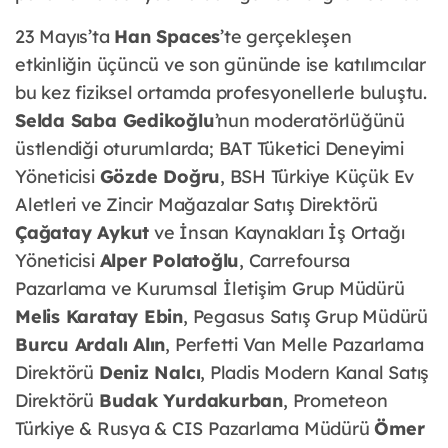
23 Mayıs’ta
Han Spaces
’te gerçekleşen
etkinliğin üçüncü ve son gününde ise katılımcılar
bu kez fiziksel ortamda profesyonellerle buluştu.
Selda Saba Gedikoğlu
’nun moderatörlüğünü
üstlendiği oturumlarda; BAT Tüketici Deneyimi
Yöneticisi
Gözde Doğru
, BSH Türkiye Küçük Ev
Aletleri ve Zincir Mağazalar Satış Direktörü
Çağatay Aykut
ve İnsan Kaynakları İş Ortağı
Yöneticisi
Alper Polatoğlu
, Carrefoursa
Pazarlama ve Kurumsal İletişim Grup Müdürü
Melis Karatay Ebin
, Pegasus Satış Grup Müdürü
Burcu Ardalı Alın
, Perfetti Van Melle Pazarlama
Direktörü
Deniz Nalcı
, Pladis Modern Kanal Satış
Direktörü
Budak Yurdakurban
, Prometeon
Türkiye & Rusya & CIS Pazarlama Müdürü
Ömer