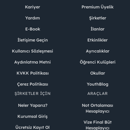
Kariyer
Premium Üyelik
Yardım
Şirketler
E-Book
İlanlar
İletişime Geçin
Etkinlikler
Kullanıcı Sözleşmesi
Ayrıcalıklar
Aydınlatma Metni
Öğrenci Kulüpleri
KVKK Politikası
Okullar
Çerez Politikası
YouthBlog
ŞIRKETLER İÇIN
ARAÇLAR
Neler Yaparız?
Not Ortalaması
Hesaplayıcı
Kurumsal Giriş
Vize Final Büt
Ücretsiz Kayıt Ol
Hesaplayıcı