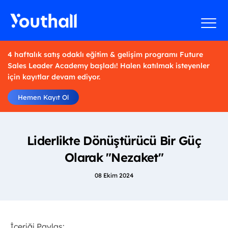
4 haftalık satış odaklı eğitim & gelişim programı Future
Sales Leader Academy başladı! Halen katılmak isteyenler
için kayıtlar devam ediyor.
Hemen Kayıt Ol
Liderlikte Dönüştürücü Bir Güç
Olarak "Nezaket"
08 Ekim 2024
İçeriği Paylaş: