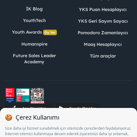
İK Blog
YKS Puan Hesaplayıcı
YouthTech
YKS Geri Sayım Sayacı
Youth Awards
Pomodoro Zamanlayıcı
Oy Ver
Humanspire
Maaş Hesaplayıcı
Future Sales Leader
Tüm araçlar
Academy
STJ İnsan Kaynakları Bilişim ve Danışmanlık A.Ş. Özel İstihdam