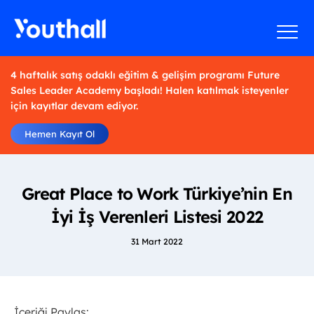
4 haftalık satış odaklı eğitim & gelişim programı Future
Sales Leader Academy başladı! Halen katılmak isteyenler
için kayıtlar devam ediyor.
Hemen Kayıt Ol
Great Place to Work Türkiye’nin En
İyi İş Verenleri Listesi 2022
31 Mart 2022
İçeriği Paylaş: