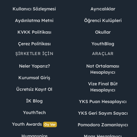
Kullanıcı Sözleşmesi
Ayrıcalıklar
Aydınlatma Metni
Öğrenci Kulüpleri
KVKK Politikası
Okullar
Çerez Politikası
YouthBlog
ŞIRKETLER İÇIN
ARAÇLAR
Neler Yaparız?
Not Ortalaması
Hesaplayıcı
Kurumsal Giriş
Vize Final Büt
Ücretsiz Kayıt Ol
Hesaplayıcı
İK Blog
YKS Puan Hesaplayıcı
YouthTech
YKS Geri Sayım Sayacı
Youth Awards
Pomodoro Zamanlayıcı
Oy Ver
Humanspire
Maaş Hesaplayıcı