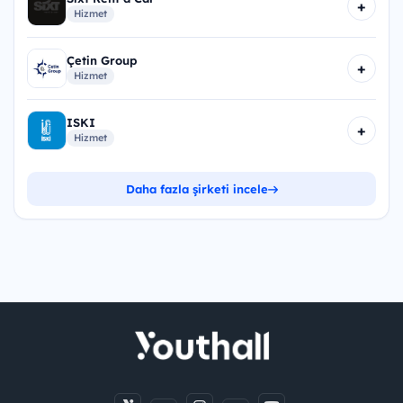
+
Hizmet
Çetin Group
+
Hizmet
ISKI
+
Hizmet
Daha fazla şirketi incele