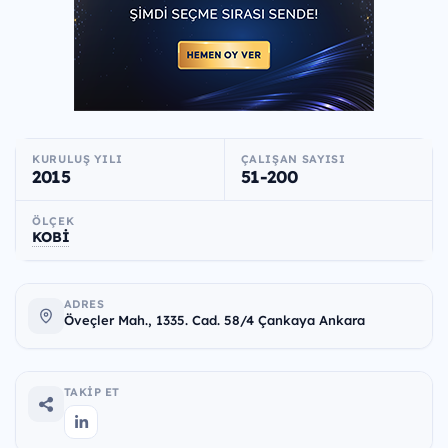
KURULUŞ YILI
ÇALIŞAN SAYISI
2015
51-200
ÖLÇEK
KOBİ
ADRES
Öveçler Mah., 1335. Cad. 58/4 Çankaya Ankara
TAKIP ET