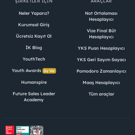
ŞIRKETLER İÇIN
ARAÇLAR
Neler Yaparız?
Not Ortalaması
Hesaplayıcı
Kurumsal Giriş
Vize Final Büt
Ücretsiz Kayıt Ol
Hesaplayıcı
İK Blog
YKS Puan Hesaplayıcı
YouthTech
YKS Geri Sayım Sayacı
Youth Awards
Pomodoro Zamanlayıcı
Oy Ver
Humanspire
Maaş Hesaplayıcı
Future Sales Leader
Tüm araçlar
Academy