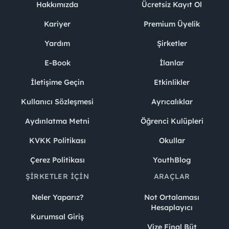
Hakkımızda
Ücretsiz Kayıt Ol
Kariyer
Premium Üyelik
Yardım
Şirketler
E-Book
İlanlar
İletişime Geçin
Etkinlikler
Kullanıcı Sözleşmesi
Ayrıcalıklar
Aydınlatma Metni
Öğrenci Kulüpleri
KVKK Politikası
Okullar
Çerez Politikası
YouthBlog
ŞIRKETLER İÇIN
ARAÇLAR
Neler Yaparız?
Not Ortalaması
Hesaplayıcı
Kurumsal Giriş
Vize Final Büt