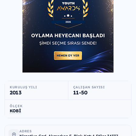
KURULUŞ YILI
ÇALIŞAN SAYISI
2013
11-50
ÖLÇEK
KOBİ
ADRES