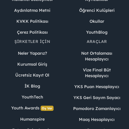
Aydınlatma Metni
Öğrenci Kulüpleri
KVKK Politikası
Okullar
Çerez Politikası
YouthBlog
ŞIRKETLER İÇIN
ARAÇLAR
Neler Yaparız?
Not Ortalaması
Hesaplayıcı
Kurumsal Giriş
Vize Final Büt
Ücretsiz Kayıt Ol
Hesaplayıcı
İK Blog
YKS Puan Hesaplayıcı
YouthTech
YKS Geri Sayım Sayacı
Youth Awards
Pomodoro Zamanlayıcı
Oy Ver
Humanspire
Maaş Hesaplayıcı