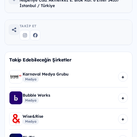
Nispetiye Cad. Akmerkez E. Blok Kat: 6 Etiler 34337
İstanbul / Türkiye
TAKIP ET
Takip Edebileceğin Şirketler
Karnaval Medya Grubu
+
Medya
Bubble Works
+
Medya
Wise&Rise
+
Medya