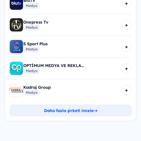
BluTV
+
Medya
Onepress Tv
+
Medya
S Sport Plus
+
Medya
OPTİMUM MEDYA VE REKLA...
+
Medya
Kadraj Group
+
Medya
Daha fazla şirketi incele