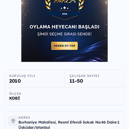
KURULUŞ YILI
ÇALIŞAN SAYISI
2010
11-50
ÖLÇEK
KOBİ
ADRES
Burhaniye Mahallesi, Resmî Efendi Sokak No:46 Daire:1
Üsküdar/istanbul