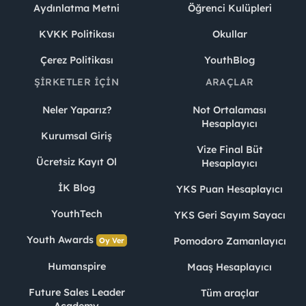
Aydınlatma Metni
Öğrenci Kulüpleri
KVKK Politikası
Okullar
Çerez Politikası
YouthBlog
ŞIRKETLER İÇIN
ARAÇLAR
Neler Yaparız?
Not Ortalaması
Hesaplayıcı
Kurumsal Giriş
Vize Final Büt
Ücretsiz Kayıt Ol
Hesaplayıcı
İK Blog
YKS Puan Hesaplayıcı
YouthTech
YKS Geri Sayım Sayacı
Youth Awards
Pomodoro Zamanlayıcı
Oy Ver
Humanspire
Maaş Hesaplayıcı
Future Sales Leader
Tüm araçlar