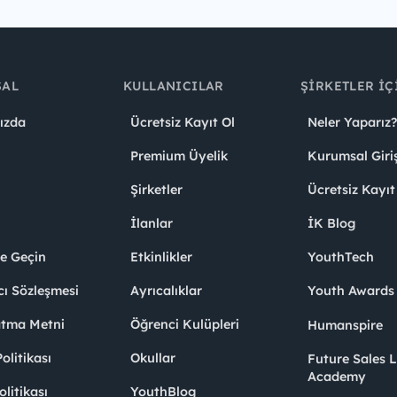
SAL
KULLANICILAR
ŞIRKETLER İÇ
ızda
Ücretsiz Kayıt Ol
Neler Yaparız?
Premium Üyelik
Kurumsal Giri
Şirketler
Ücretsiz Kayıt
İlanlar
İK Blog
me Geçin
Etkinlikler
YouthTech
cı Sözleşmesi
Ayrıcalıklar
Youth Award
atma Metni
Öğrenci Kulüpleri
Humanspire
litikası
Okullar
Future Sales 
Academy
olitikası
YouthBlog