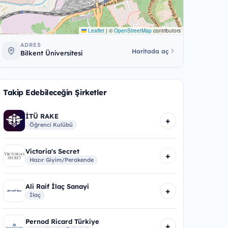
Leaflet
|
©
OpenStreetMap
contributors
ADRES
Haritada aç
Bilkent Üniversitesi
Takip Edebileceğin Şirketler
İTÜ RAKE
+
Öğrenci Kulübü
Victoria's Secret
+
Hazır Giyim/Perakende
Ali Raif İlaç Sanayi
+
İlaç
Pernod Ricard Türkiye
+