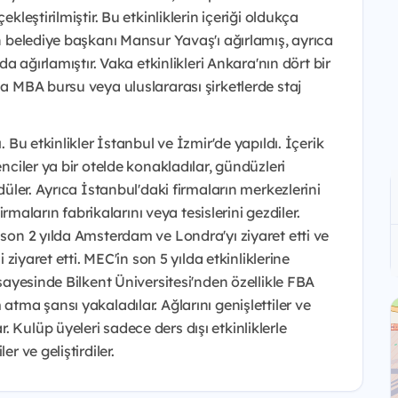
kleştirilmiştir. Bu etkinliklerin içeriği oldukça
ın belediye başkanı Mansur Yavaş'ı ağırlamış, ayrıca
da ağırlamıştır. Vaka etkinlikleri Ankara'nın dört bir
la MBA bursu veya uluslararası şirketlerde staj
. Bu etkinlikler İstanbul ve İzmir'de yapıldı. İçerik
enciler ya bir otelde konakladılar, gündüzleri
zdüler. Ayrıca İstanbul'daki firmaların merkezlerini
firmaların fabrikalarını veya tesislerini gezdiler.
 son 2 yılda Amsterdam ve Londra'yı ziyaret etti ve
i ziyaret etti. MEC'in son 5 yılda etkinliklerine
 sayesinde Bilkent Üniversitesi'nden özellikle FBA
atma şansı yakaladılar. Ağlarını genişlettiler ve
 Kulüp üyeleri sadece ders dışı etkinliklerle
r ve geliştirdiler.