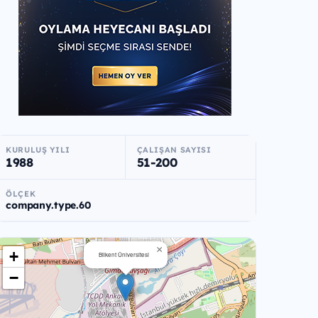
KURULUŞ YILI
ÇALIŞAN SAYISI
1988
51-200
ÖLÇEK
company.type.60
×
+
Bilkent Üniversitesi
−