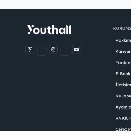
KURUM
Hakkım
Kariyer
Yardım
E-Book
İletişi
Kullanı
Aydınl
KVKK Po
Çerez P