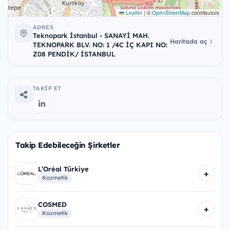
Leaflet
|
©
OpenStreetMap
contributors
ADRES
Teknopark İstanbul - SANAYİ MAH.
Haritada aç
TEKNOPARK BLV. NO: 1 /4C İÇ KAPI NO:
Z08 PENDİK/ İSTANBUL
TAKIP ET
Takip Edebileceğin Şirketler
L’Oréal Türkiye
+
Kozmetik
COSMED
+
Kozmetik