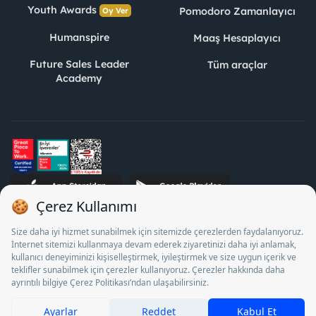
Youth Awards
Pomodoro Zamanlayıcı
Oy Ver
Humanspire
Maaş Hesaplayıcı
Future Sales Leader
Tüm araçlar
Academy
STJ İnsan Kaynakları Bilişim ve Danışmanlık A.Ş. Özel İstihdam
Bürosu Olarak 13/05/2025 - 12/05/2028 tarihleri arasında
faaliyette bulunmak üzere, Türkiye İş Kurumu tarafından
18/04/2025 tarih ve 18095710 sayılı karar uyarınca 1078 nolu
belge ile faaliyet göstermektedir. 4904 sayılı kanun uyarınca iş
arayanlardan ücret alınması yasaktır.