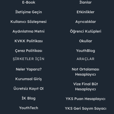
E-Book
İlanlar
İletişime Geçin
Etkinlikler
Kullanıcı Sözleşmesi
Ayrıcalıklar
Aydınlatma Metni
Öğrenci Kulüpleri
KVKK Politikası
Okullar
Çerez Politikası
YouthBlog
ŞIRKETLER İÇIN
ARAÇLAR
Neler Yaparız?
Not Ortalaması
Hesaplayıcı
Kurumsal Giriş
Vize Final Büt
Ücretsiz Kayıt Ol
Hesaplayıcı
İK Blog
YKS Puan Hesaplayıcı
YouthTech
YKS Geri Sayım Sayacı