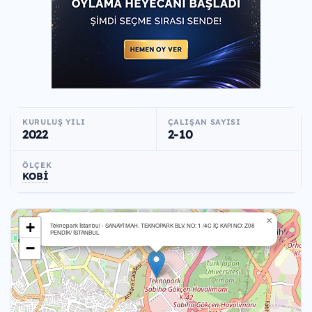
KURULUŞ YILI
ÇALIŞAN SAYISI
2022
2-10
ÖLÇEK
KOBİ
×
+
Teknopark İstanbul - SANAYİ MAH. TEKNOPARK BLV. NO: 1 /4C İÇ KAPI NO: Z08
PENDİK/ İSTANBUL
−