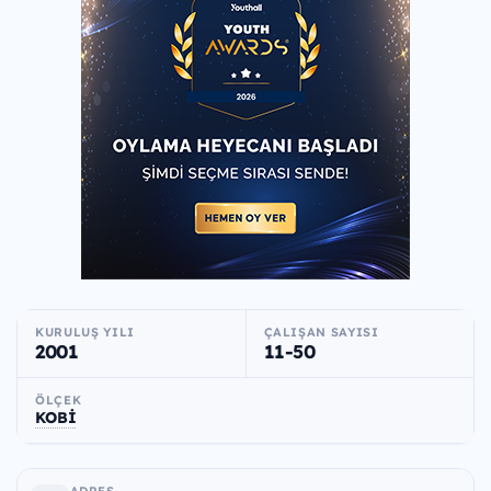
KURULUŞ YILI
ÇALIŞAN SAYISI
2001
11-50
ÖLÇEK
KOBİ