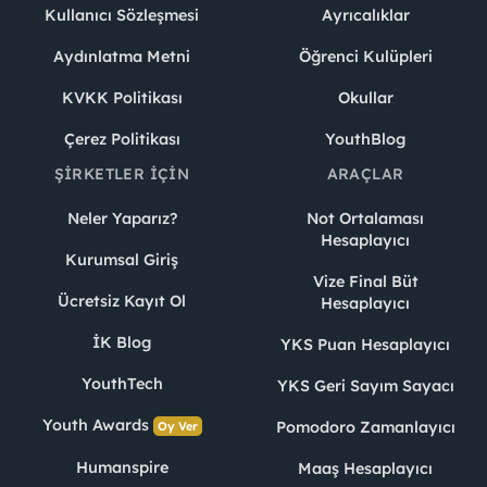
Kullanıcı Sözleşmesi
Ayrıcalıklar
Aydınlatma Metni
Öğrenci Kulüpleri
KVKK Politikası
Okullar
Çerez Politikası
YouthBlog
ŞIRKETLER İÇIN
ARAÇLAR
Neler Yaparız?
Not Ortalaması
Hesaplayıcı
Kurumsal Giriş
Vize Final Büt
Ücretsiz Kayıt Ol
Hesaplayıcı
İK Blog
YKS Puan Hesaplayıcı
YouthTech
YKS Geri Sayım Sayacı
Youth Awards
Pomodoro Zamanlayıcı
Oy Ver
Humanspire
Maaş Hesaplayıcı