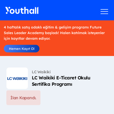
4 haftalık satış odaklı eğitim & gelişim programı Future
Sales Leader Academy başladı! Halen katılmak isteyenler
için kayıtlar devam ediyor.
Hemen Kayıt Ol
LC Waikiki
LC Waikiki E-Ticaret Okulu
Sertifika Programı
İlan Kapandı.