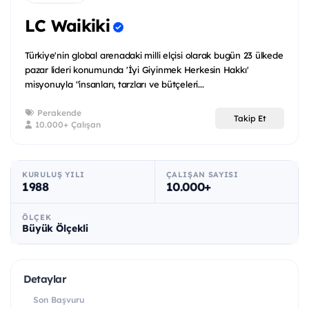
LC Waikiki
Türkiye'nin global arenadaki milli elçisi olarak bugün 23 ülkede
pazar lideri konumunda 'İyi Giyinmek Herkesin Hakkı'
misyonuyla "insanları, tarzları ve bütçeleri...
Perakende
Takip Et
10.000+ Çalışan
KURULUŞ YILI
ÇALIŞAN SAYISI
1988
10.000+
ÖLÇEK
Büyük Ölçekli
Detaylar
Son Başvuru