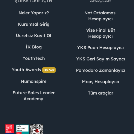
ŞIRKETLER İÇIN
ARAÇLAR
Neler Yaparız?
Not Ortalaması
Hesaplayıcı
Kurumsal Giriş
Vize Final Büt
Ücretsiz Kayıt Ol
Hesaplayıcı
İK Blog
YKS Puan Hesaplayıcı
YouthTech
YKS Geri Sayım Sayacı
Youth Awards
Pomodoro Zamanlayıcı
Oy Ver
Humanspire
Maaş Hesaplayıcı
Future Sales Leader
Tüm araçlar
Academy