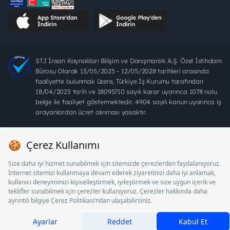
STJ İnsan Kaynakları Bilişim ve Danışmanlık A.Ş. Özel İstihdam
Bürosu Olarak 13/05/2025 - 12/05/2028 tarihleri arasında
faaliyette bulunmak üzere, Türkiye İş Kurumu tarafından
18/04/2025 tarih ve 18095710 sayılı karar uyarınca 1078 nolu
belge ile faaliyet göstermektedir. 4904 sayılı kanun uyarınca iş
arayanlardan ücret alınması yasaktır.