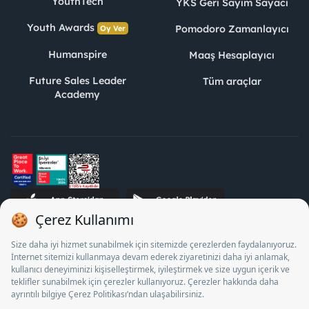
YouthTech
YKS Geri Sayım Sayacı
Youth Awards
Pomodoro Zamanlayıcı
Oy Ver
Humanspire
Maaş Hesaplayıcı
Future Sales Leader
Tüm araçlar
Academy
STJ İnsan Kaynakları Bilişim ve Danışmanlık A.Ş. Özel İstihdam
Bürosu Olarak 13/05/2025 - 12/05/2028 tarihleri arasında
faaliyette bulunmak üzere, Türkiye İş Kurumu tarafından
18/04/2025 tarih ve 18095710 sayılı karar uyarınca 1078 nolu