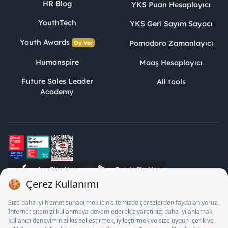
HR Blog
YKS Puan Hesaplayıcı
YouthTech
YKS Geri Sayım Sayacı
Youth Awards
Pomodoro Zamanlayıcı
Oy Ver
Humanspire
Maaş Hesaplayıcı
Future Sales Leader
All tools
Academy
STJ Human Resources Informatics and Consultancy Inc. as a
Private Employment Agency to operate between 13/05/2025 -