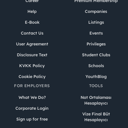
Career
Premium Membership
Help
Companies
E-Book
Listings
Contact Us
Events
User Agreement
Privileges
Disclosure Text
Student Clubs
KVKK Policy
Schools
Cookie Policy
YouthBlog
FOR EMPLOYERS
TOOLS
What We Do?
Not Ortalaması
Hesaplayıcı
Corporate Login
Vize Final Büt
Sign up for free
Hesaplayıcı