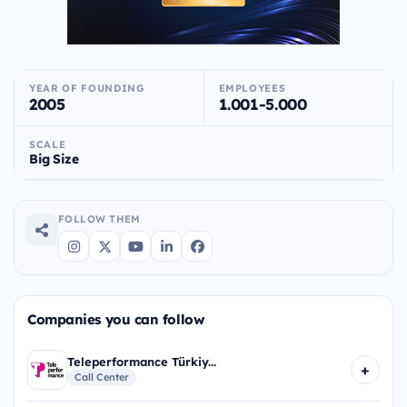
YEAR OF FOUNDING
EMPLOYEES
2005
1.001-5.000
SCALE
Big Size
FOLLOW THEM
Companies you can follow
Teleperformance Türkiy...
+
Call Center