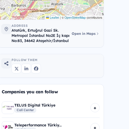
Leaflet
|
©
OpenStreetMap
contributors
ADDRESS
Atatürk, Ertuğrul Gazi Sk.
Open in Maps
Metropol İstanbul No2E İç kapı
No:83, 34642 Ataşehir/İstanbul
FOLLOW THEM
Companies you can follow
TELUS Digital Türkiye
+
Call Center
Teleperformance Türkiy...
+