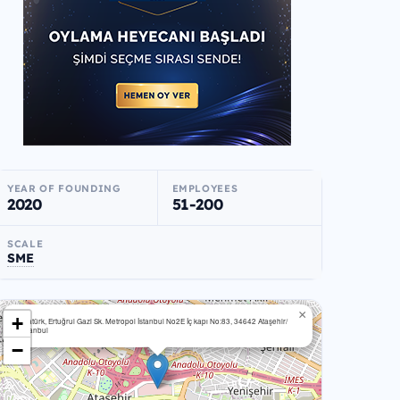
YEAR OF FOUNDING
EMPLOYEES
2020
51-200
SCALE
SME
×
+
Atatürk, Ertuğrul Gazi Sk. Metropol İstanbul No2E İç kapı No:83, 34642 Ataşehir/
İstanbul
−