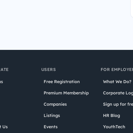
ATE
USERS
FOR EMPLOYE
us
Free Registration
What We Do?
Premium Membership
Corporate Log
Companies
Sign up for fr
Listings
HR Blog
t Us
Events
YouthTech