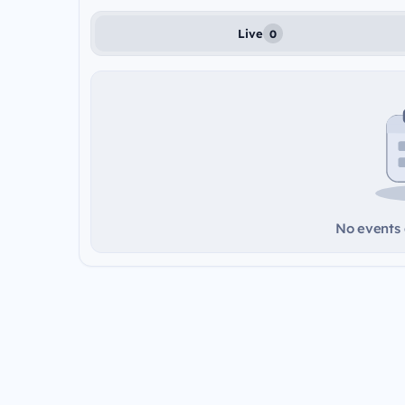
Live
0
No events a