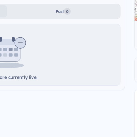
Past
0
re currently live.