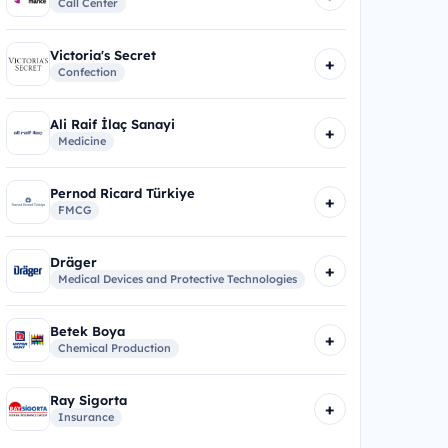
Call Center
Victoria's Secret
+
Confection
Ali Raif İlaç Sanayi
+
Medicine
Pernod Ricard Türkiye
+
FMCG
Dräger
+
Medical Devices and Protective Technologies
Betek Boya
+
Chemical Production
Ray Sigorta
+
Insurance