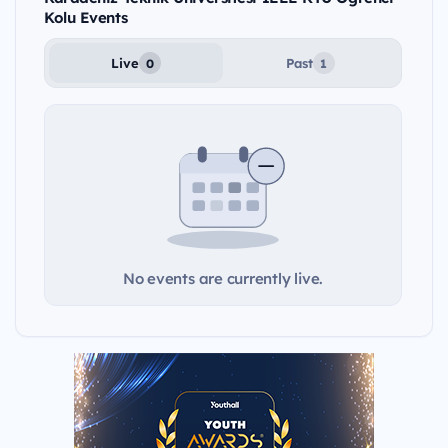
Kolu Events
Live
Past
0
1
No events are currently live.