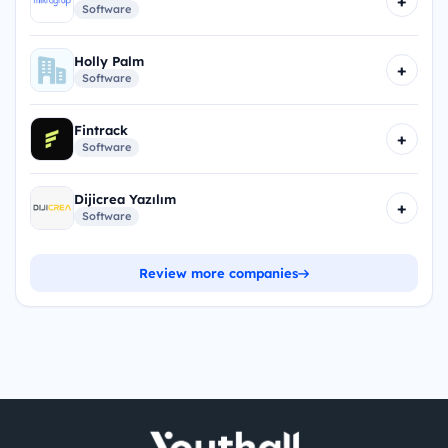
+
Software
Holly Palm
+
Software
Fintrack
+
Software
Dijicrea Yazılım
+
Software
Review more companies