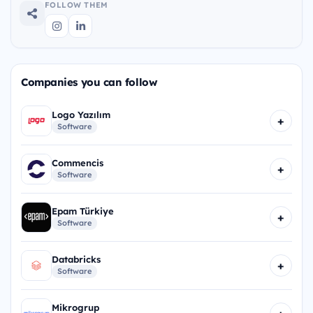
FOLLOW THEM
Companies you can follow
Logo Yazılım
+
Software
Commencis
+
Software
Epam Türkiye
+
Software
Databricks
+
Software
Mikrogrup