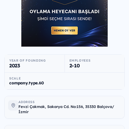
YEAR OF FOUNDING
EMPLOYEES
2023
2-10
SCALE
company.type.60
ADDRESS
Fevzi Çakmak, Sakarya Cd. No:156, 35330 Balçova/
İzmir