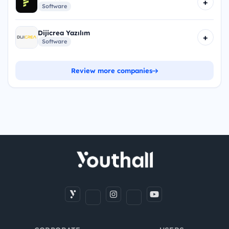
+
Software
Dijicrea Yazılım
+
Software
Review more companies