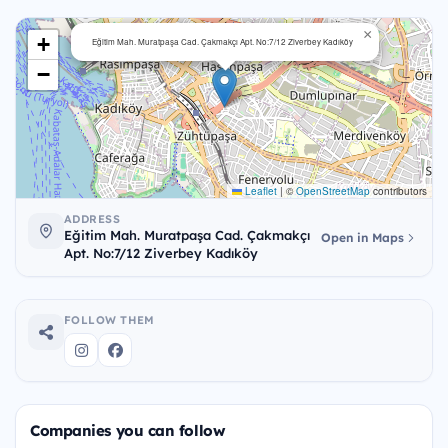
×
+
Eğitim Mah. Muratpaşa Cad. Çakmakçı Apt. No:7/12 Ziverbey Kadıköy
−
Leaflet
|
©
OpenStreetMap
contributors
ADDRESS
Eğitim Mah. Muratpaşa Cad. Çakmakçı
Open in Maps
Apt. No:7/12 Ziverbey Kadıköy
FOLLOW THEM
Companies you can follow