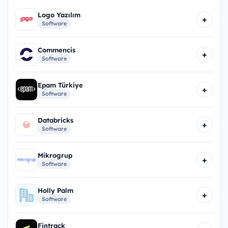
Logo Yazılım
+
Software
Commencis
+
Software
Epam Türkiye
+
Software
Databricks
+
Software
Mikrogrup
+
Software
Holly Palm
+
Software
Fintrack