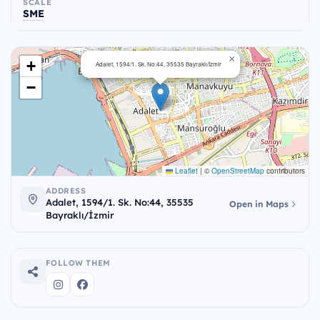
SCALE
SME
×
+
Adalet, 1594/1. Sk. No:44, 35535 Bayraklı/İzmir
−
Leaflet
|
©
OpenStreetMap
contributors
ADDRESS
Adalet, 1594/1. Sk. No:44, 35535
Open in Maps
Bayraklı/İzmir
FOLLOW THEM