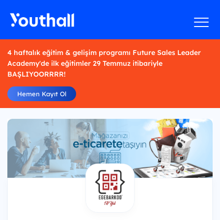
4 haftalık eğitim & gelişim programı Future Sales Leader
Academy'de ilk eğitimler 29 Temmuz itibariyle
BAŞLIYOORRRR!
Hemen Kayıt Ol