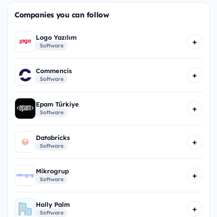
Companies you can follow
Logo Yazılım
+
Software
Commencis
+
Software
Epam Türkiye
+
Software
Databricks
+
Software
Mikrogrup
+
Software
Holly Palm
+
Software