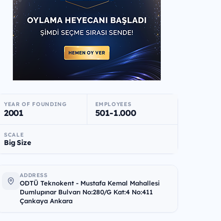
YEAR OF FOUNDING
EMPLOYEES
2001
501-1.000
SCALE
Big Size
ADDRESS
ODTÜ Teknokent - Mustafa Kemal Mahallesi
Dumlupınar Bulvarı No:280/G Kat:4 No:411
Çankaya Ankara