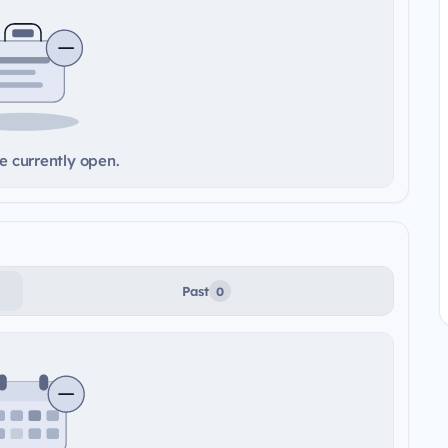
e currently open.
Past
0