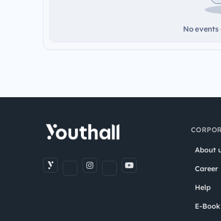
No events a
CORPOR
About 
Career
Help
E-Book