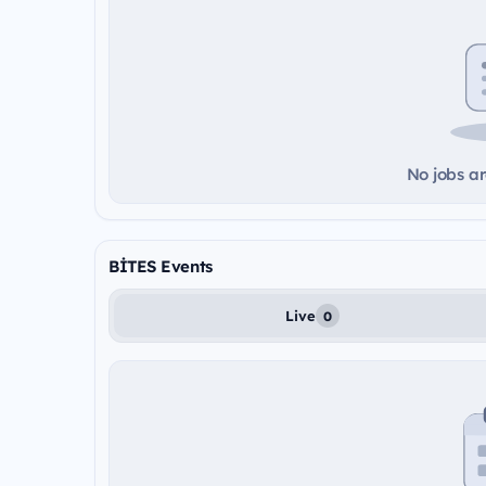
No jobs ar
BİTES Events
Live
0