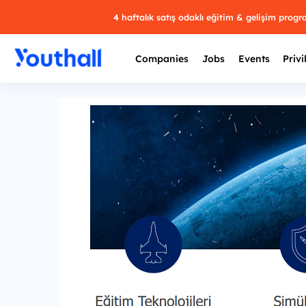
4 haftalık satış odaklı eğitim & gelişim prog
Companies
Jobs
Events
Privi