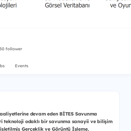
50 follower
bs
Events
 faaliyetlerine devam eden BİTES Savunma
ri teknoloji odaklı bir
savunma sanayii ve bilişim
nişletilmiş Gerçeklik ve Görüntü İşleme,