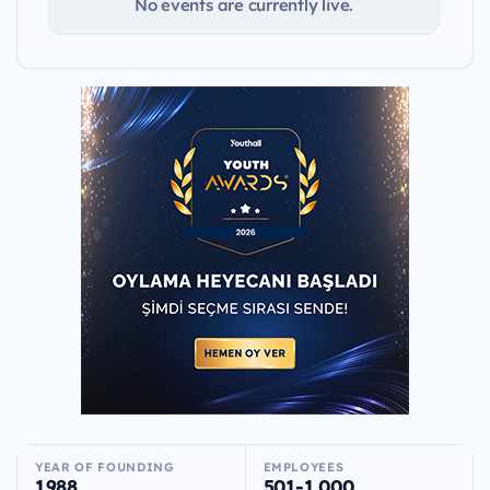
No events are currently live.
YEAR OF FOUNDING
EMPLOYEES
1988
501-1.000