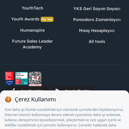
YouthTech
YKS Geri Sayım Sayacı
Youth Awards
Pomodoro Zamanlayıcı
Oy Ver
Humanspire
Maaş Hesaplayıcı
Future Sales Leader
All tools
Academy
STJ Human Resources Informatics and Consultancy Inc. as a
Private Employment Agency to operate between 13/05/2025 -
12/05/2028, Turkey Employment Agency by 18/04/2025 date