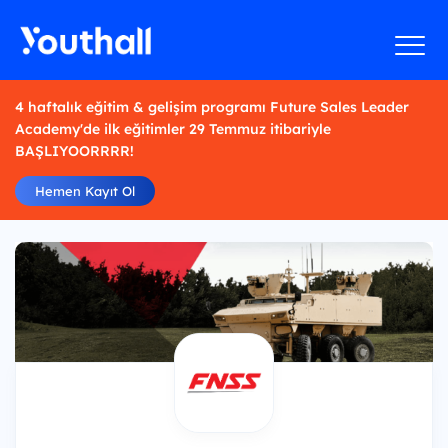
4 haftalık eğitim & gelişim programı Future Sales Leader
Academy'de ilk eğitimler 29 Temmuz itibariyle
BAŞLIYOORRRR!
Hemen Kayıt Ol