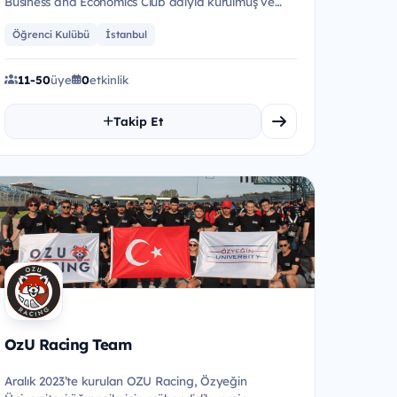
Business and Economics Club adıyla kurulmuş ve
&ldquo;herkesin kariyer kul&...
Öğrenci Kulübü
İstanbul
11-50
üye
0
etkinlik
Takip Et
OzU Racing Team
Aralık 2023’te kurulan OZU Racing, Özyeğin