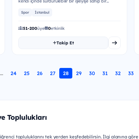
kendi içinde sürdürülebilir bir işleyişe sahip bir
öğrenci kulübüyü...
Spor
İstanbul
51-200
üye
0
etkinlik
Takip Et
…
24
25
26
27
28
29
30
31
32
33
ve Toplulukları
renci topluluklarını tek yerden keşfedebilirsin. İlgi alanına göre ku