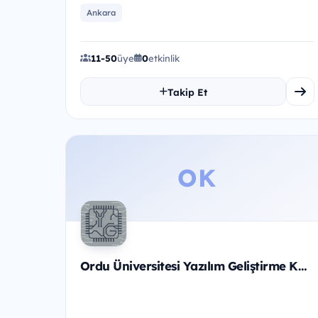
şekillendiren genç profesyone...
Ankara
11-50
üye
0
etkinlik
Takip Et
OK
Ordu Üniversitesi Yazılım Geliştirme Kulübü