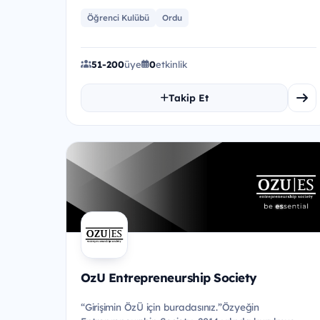
Öğrenci Kulübü
Ordu
51-200
üye
0
etkinlik
Takip Et
OzU Entrepreneurship Society
“Girişimin ÖzÜ için buradasınız.”Özyeğin