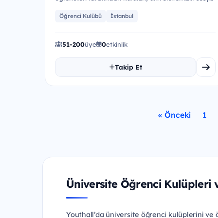
hayatını ze...
Öğrenci Kulübü
İstanbul
51-200
üye
0
etkinlik
Takip Et
« Önceki
1
Üniversite Öğrenci Kulüpleri 
Youthall’da üniversite öğrenci kulüplerini ve öğ