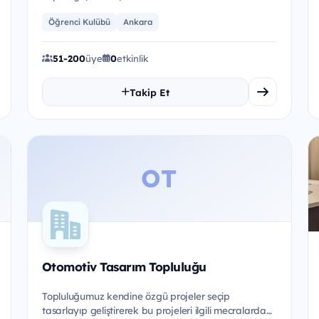
robotik&nbsp;topluluk olma sıfatıyla ins...
Öğrenci Kulübü
Ankara
51-200
üye
0
etkinlik
Takip Et
OT
Otomotiv Tasarım Topluluğu
Topluluğumuz kendine özgü projeler seçip
tasarlayıp geliştirerek bu projeleri ilgili mecralarda