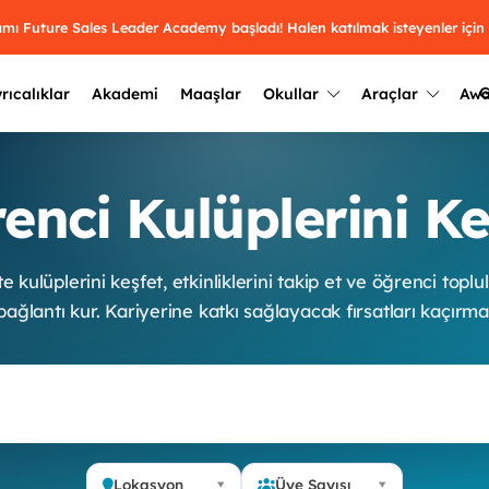
ramı Future Sales Leader Academy başladı! Halen katılmak isteyenler için
G
rıcalıklar
Akademi
Maaşlar
Okullar
Araçlar
Aw
Kazananlar
Geçmiş yılların sonuçları
enci Kulüplerini Ke
2025
Kazananları
Üniversite kulüplerini ve top
keşfet.
outh Awards 2026
2024
Kazananları
e kulüplerini keşfet, etkinliklerini takip et ve öğrenci toplu
Türkiye ve dünyadaki üniver
kategoride en iyileri sen seç.
bağlantı kur. Kariyerine katkı sağlayacak fırsatları kaçırma
hakkında bilgi al.
2023
Kazananları
Farklı liseleri incele ve onl
Oy ver
2022
yakından tanı.
Kazananları
Lokasyon
Üye Sayısı