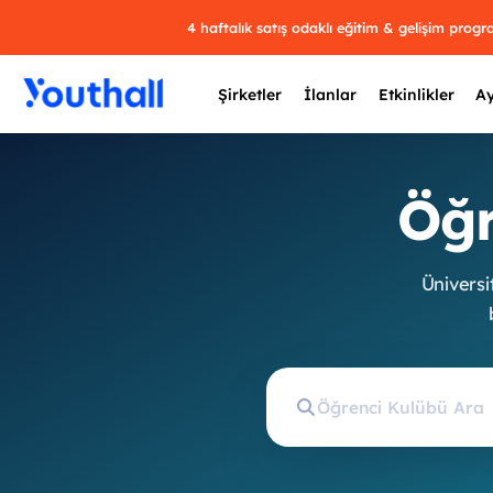
4 haftalık satış odaklı eğitim & gelişim prog
Şirketler
İlanlar
Etkinlikler
Ay
Öğr
Y
Üniversit
29 