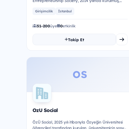
Entrepreneurship Society, 2014 yılında kurulmuş,
üniversiteli olma bilincine sa...
Girişimcilik
İstanbul
51-200
üye
0
etkinlik
Takip Et
OS
OzU Social
ÖzÜ Social, 2025 yılı itibarıyla Özyeğin Üniversitesi
öğrencileri tarafından kurulan, üniversitemizin sosyal