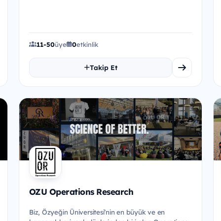
sunarak, ulusal ve ulusl...
11-50
üye
0
etkinlik
Takip Et
OZU Operations Research
Biz, Özyeğin Üniversitesi’nin en büyük ve en