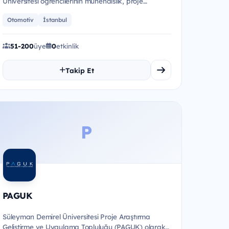
Üniversitesi öğrencilerinin mühendislik, proje
yönetimi ve liderlik alanların...
Otomotiv
İstanbul
51-200
üye
0
etkinlik
Takip Et
P
PAGUK
Süleyman Demirel Üniversitesi Proje Araştırma
Geliştirme ve Uygulama Topluluğu (PAGUK) olarak