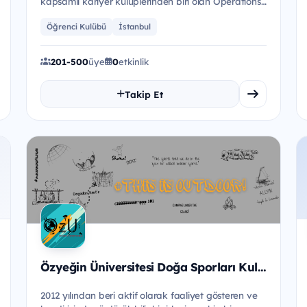
kapsamlı kariyer kulüplerinden biri olan Operations
Research Kulübü olarak...
Öğrenci Kulübü
İstanbul
201-500
üye
0
etkinlik
Takip Et
Özyeğin Üniversitesi Doğa Sporları Kulübü
2012 yılından beri aktif olarak faaliyet gösteren ve