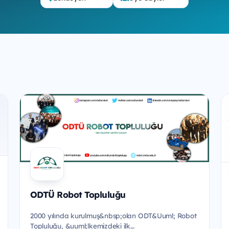
ODTÜ Robot Topluluğu
2000 yılında kurulmuş&nbsp;olan ODT&Uuml; Robot
Topluluğu, &uuml;lkemizdeki ilk