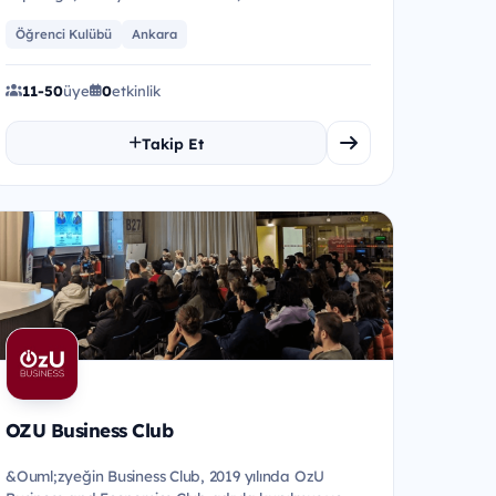
M&uuml;hendisliği tabanlı olarak, Pr...
Öğrenci Kulübü
Ankara
11-50
üye
0
etkinlik
Takip Et
OZU Business Club
&Ouml;zyeğin Business Club, 2019 yılında OzU