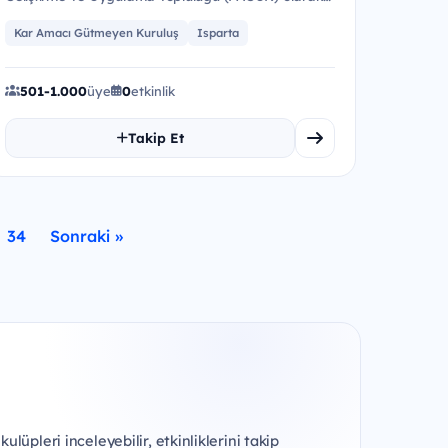
Sosyal Projeler Koordinatö...
Kar Amacı Gütmeyen Kuruluş
Isparta
501-1.000
üye
0
etkinlik
Takip Et
34
Sonraki »
lüpleri inceleyebilir, etkinliklerini takip