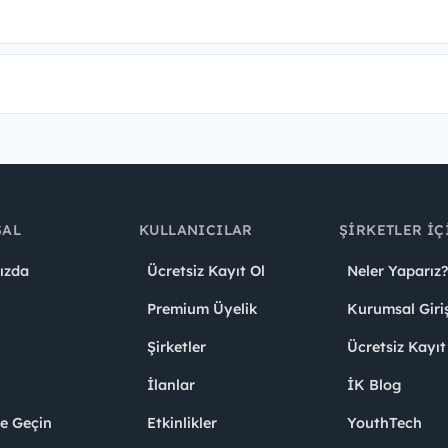
SAL
KULLANICILAR
ŞIRKETLER İÇ
ızda
Ücretsiz Kayıt Ol
Neler Yaparız?
Premium Üyelik
Kurumsal Giri
Şirketler
Ücretsiz Kayıt
İlanlar
İK Blog
me Geçin
Etkinlikler
YouthTech