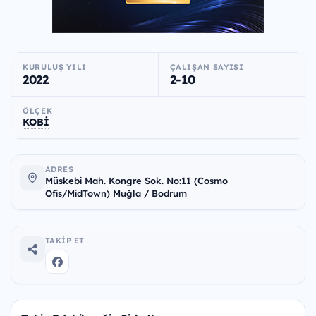
KURULUŞ YILI
ÇALIŞAN SAYISI
2022
2-10
ÖLÇEK
KOBİ
ADRES
Müskebi Mah. Kongre Sok. No:11 (Cosmo
Ofis/MidTown) Muğla / Bodrum
TAKIP ET