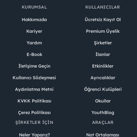
KURUMSAL
KULLANICILAR
Hakkımızda
Ücretsiz Kayıt Ol
Kariyer
Premium Üyelik
Yardım
Şirketler
E-Book
İlanlar
İletişime Geçin
Etkinlikler
Kullanıcı Sözleşmesi
Ayrıcalıklar
Aydınlatma Metni
Öğrenci Kulüpleri
KVKK Politikası
Okullar
Çerez Politikası
YouthBlog
ŞIRKETLER İÇIN
ARAÇLAR
Neler Yaparız?
Not Ortalaması