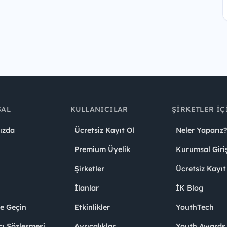
SAL
KULLANICILAR
ŞIRKETLER İÇ
ızda
Ücretsiz Kayıt Ol
Neler Yaparız?
Premium Üyelik
Kurumsal Giri
Şirketler
Ücretsiz Kayıt
İlanlar
İK Blog
me Geçin
Etkinlikler
YouthTech
cı Sözleşmesi
Ayrıcalıklar
Youth Award