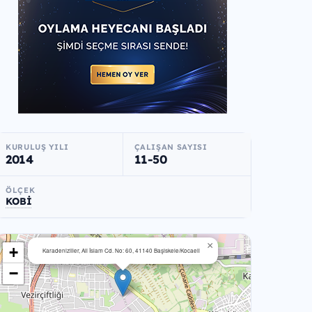
KURULUŞ YILI
ÇALIŞAN SAYISI
2014
11-50
ÖLÇEK
KOBİ
×
+
Karadenizliler, Ali İslam Cd. No: 60, 41140 Başiskele/Kocaeli
−