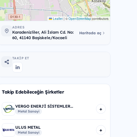
Leaflet
|
©
OpenStreetMap
contributors
ADRES
Karadenizliler, Ali İslam Cd. No:
Haritada aç
60, 41140 Başiskele/Kocaeli
TAKIP ET
Takip Edebileceğin Şirketler
VERGO ENERJİ SİSTEMLER...
+
Metal Sanayi
ULUS METAL
+
Metal Sanayi