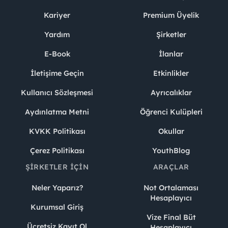
Kariyer
Premium Üyelik
Yardım
Şirketler
E-Book
İlanlar
İletişime Geçin
Etkinlikler
Kullanıcı Sözleşmesi
Ayrıcalıklar
Aydınlatma Metni
Öğrenci Kulüpleri
KVKK Politikası
Okullar
Çerez Politikası
YouthBlog
ŞIRKETLER İÇIN
ARAÇLAR
Neler Yaparız?
Not Ortalaması
Hesaplayıcı
Kurumsal Giriş
Vize Final Büt
Ücretsiz Kayıt Ol
Hesaplayıcı