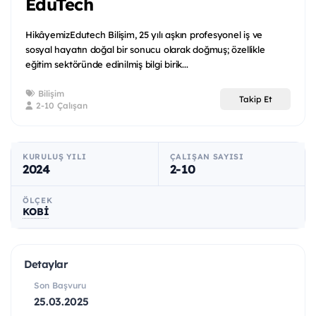
EduTech
Hikâyemiz​Edutech Bilişim, 25 yılı aşkın profesyonel iş ve
sosyal hayatın doğal bir sonucu olarak doğmuş; özellikle
eğitim sektöründe edinilmiş bilgi birik...
Bilişim
Takip Et
2-10 Çalışan
KURULUŞ YILI
ÇALIŞAN SAYISI
2024
2-10
ÖLÇEK
KOBİ
Detaylar
Son Başvuru
25.03.2025