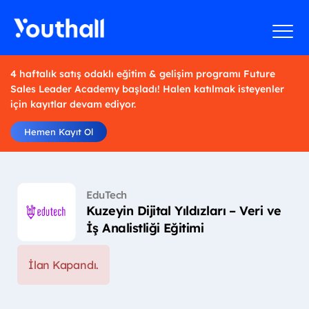
4 haftalık satış odaklı eğitim & gelişim programı Future
Sales Leader Academy başladı! Halen katılmak isteyenler
için kayıtlar devam ediyor.
Hemen Kayıt Ol
EduTech
Kuzeyin Dijital Yıldızları – Veri ve
İş Analistliği Eğitimi
İlan Kapandı.